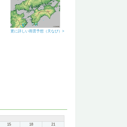
更に詳しい雨雲予想（天なび）>
15
18
21