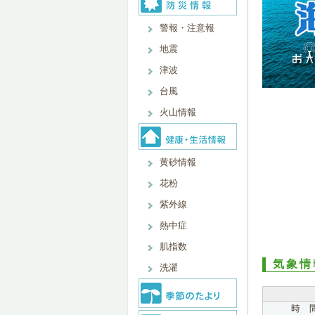
警報・注意報
地震
津波
台風
火山情報
黄砂情報
花粉
紫外線
熱中症
肌指数
気象情
洗濯
時 