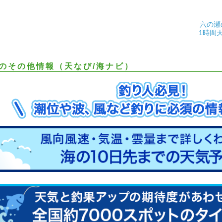
六の瀬
1時間
のその他情報（天なび/海ナビ）