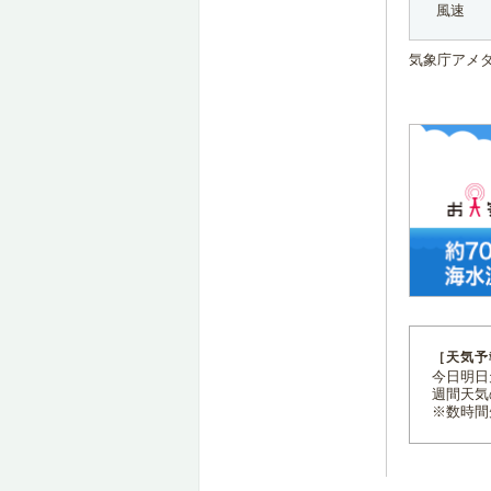
風速
気象庁アメ
［天気予
今日明日天
週間天気
※数時間