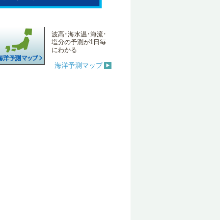
波高･海水温･海流･
塩分の予測が1日毎
にわかる
海洋予測マップ