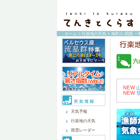
ホーム
>
行楽地の天気
>
海釣り-四国 一
六
NEW
NEW
天気予報
行楽地の天気
雨雲レーダー