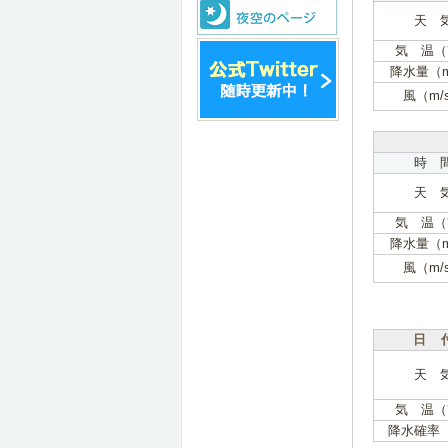
天 
気 温（
降水量（
風（m/
時 
天 
気 温（
降水量（
風（m/
日 
天 
気 温（
降水確率