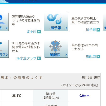
3時間毎の波高や
風の吹き方や風上･
うねりの可能性を掲
風下の確認に役立つ
載
風予想
波予想
30日先の海水温の予
風の特徴が1つの図
測や過去の情報がわ
でわかる
かる
風配図
海水温グラフ
（清水）の現在のようす
8月 8日 18時
（ポイントから 24 km地点）
降水量
28.1℃
0.0mm
（1時間以内）