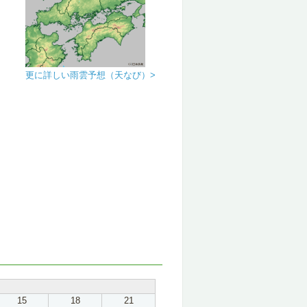
更に詳しい雨雲予想（天なび）>
15
18
21