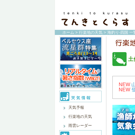
ホーム
>
行楽地の天気
>
海釣り-四国 一
土
NEW
NEW
天気予報
行楽地の天気
雨雲レーダー