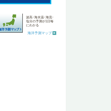
波高･海水温･海流･
塩分の予測が1日毎
にわかる
海洋予測マップ