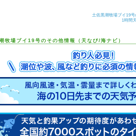
土佐黒潮牧場ブイ19
1時間
潮牧場ブイ19号のその他情報（天なび/海ナビ）