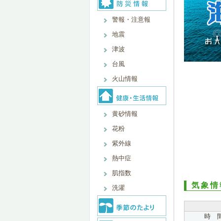
警報・注意報
地震
津波
台風
火山情報
黄砂情報
花粉
紫外線
熱中症
肌指数
気象情
洗濯
時 