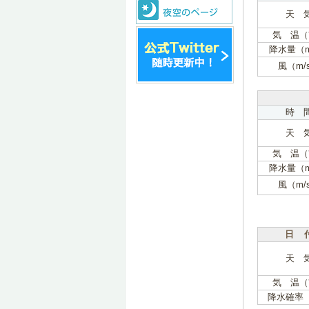
天 
気 温（
降水量（
風（m/
時 
天 
気 温（
降水量（
風（m/
日 
天 
気 温（
降水確率