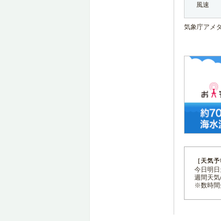
風速
気象庁アメ
［天気予
今日明日天
週間天気
※数時間