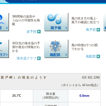
3時間毎の波高や
風の吹き方や風上･
うねりの可能性を掲
風下の確認に役立つ
載
風予想
波予想
30日先の海水温の予
風の特徴が1つの図
測や過去の情報がわ
でわかる
かる
風配図
海水温グラフ
（室戸岬）の現在のようす
8月 9日 22時
（ポイントから 44 km地点）
降水量
25.7℃
0.0mm
（1時間以内）