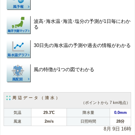
波高･海水温･海流･塩分の予測が1日毎にわか
る
30日先の海水温の予測や過去の情報がわかる
風の特徴が1つの図でわかる
周辺データ（清水）
（ポイントから 7 km地点）
気温
29.3℃
降水量
0.0mm
風速
2m/s
日照時間
28分
8月 9日 16時