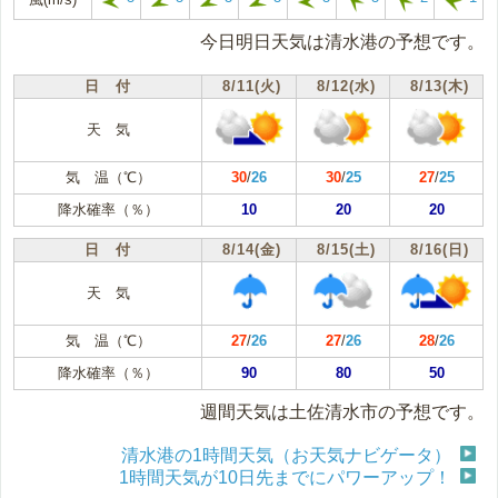
今日明日天気は清水港の予想です。
日 付
8/11(火)
8/12(水)
8/13(木)
天 気
気 温（℃）
30
/
26
30
/
25
27
/
25
降水確率（％）
10
20
20
日 付
8/14(金)
8/15(土)
8/16(日)
天 気
気 温（℃）
27
/
26
27
/
26
28
/
26
降水確率（％）
90
80
50
週間天気は土佐清水市の予想です。
清水港の1時間天気（お天気ナビゲータ）
1時間天気が10日先までにパワーアップ！