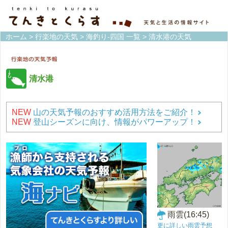
ホーム
>
行楽地の天気
>
海釣り-四国 一覧
> 清水港の天気
清水港
NEW
山の天気予報のおすすめ活用方法をご紹介！
NEW
登山シーズンに向け、情報がパワーアップ！
雨雲(16:45)
更に詳しい雨雲予想