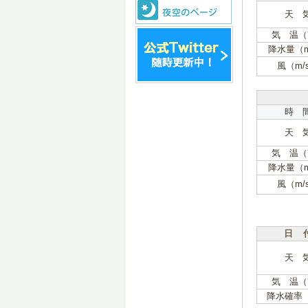
天 
気 温（
降水量（
風（m/
時 
天 
気 温（
降水量（
風（m/
日 
天 
気 温（
降水確率