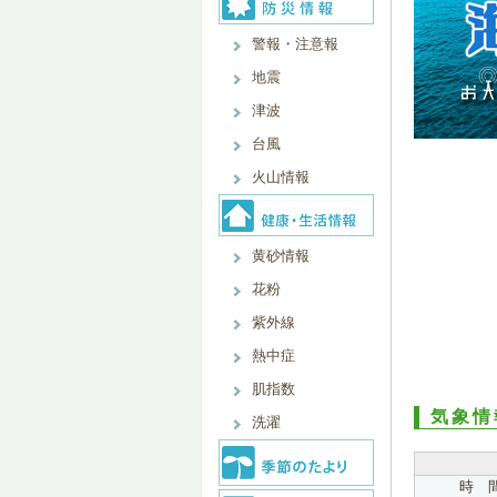
警報・注意報
地震
津波
台風
火山情報
黄砂情報
花粉
紫外線
熱中症
肌指数
気象情
洗濯
時 