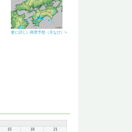
更に詳しい雨雲予想（天なび）>
15
18
21