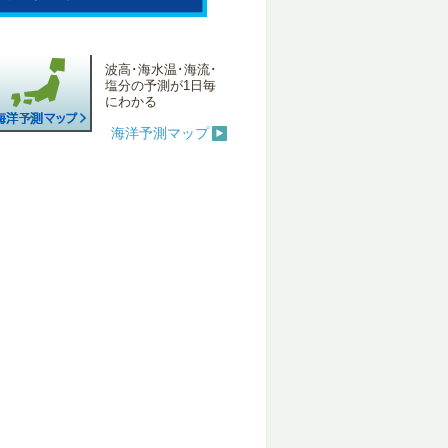
波高･海水温･海流･
塩分の予測が1日毎
にわかる
海洋予測マップ