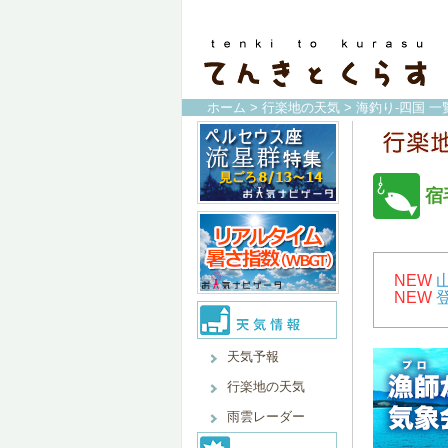
ホーム
>
行楽地の天気
>
海釣り-四国 一
宿
NEW
NEW
天気予報
行楽地の天気
雨雲レーダー