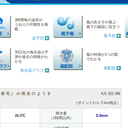
3時間毎の波高や
風の吹き方や風上･
うねりの可能性を掲
風下の確認に役立つ
載
風予想
波予想
30日先の海水温の予
風の特徴が1つの図
測や過去の情報がわ
でわかる
かる
風配図
海水温グラフ
（宿毛）の現在のようす
8月 8日 0時
（ポイントから 5 km地点）
降水量
26.0℃
0.0mm
（1時間以内）