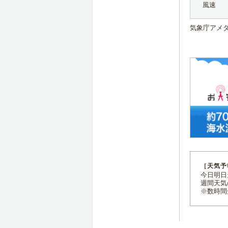
風速
気象庁アメ
［天気予
今日明日天
週間天気
※数時間