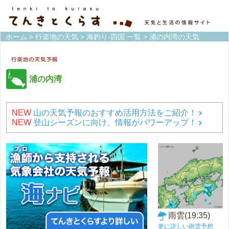
ホーム
>
行楽地の天気
>
海釣り-四国 一覧
> 浦の内湾の天気
浦の内湾
NEW
山の天気予報のおすすめ活用方法をご紹介！
NEW
登山シーズンに向け、情報がパワーアップ！
雨雲(19:35)
更に詳しい雨雲予想