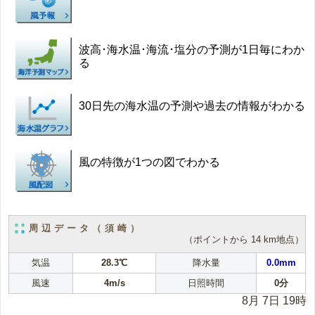
波高･海水温･海流･塩分の予測が1日毎にわか
る
30日先の海水温の予測や過去の情報がわかる
風の特徴が1つの図でわかる
周辺データ（須崎）
（ポイントから 14 km地点）
気温
28.3℃
降水量
0.0mm
風速
4m/s
日照時間
0分
8月 7日 19時