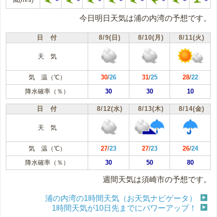
今日明日天気は浦の内湾の予想です。
日 付
8/9(日)
8/10(月)
8/11(火)
天 気
気 温（℃）
30
/
26
31
/
25
28
/
22
降水確率（％）
30
30
10
日 付
8/12(水)
8/13(木)
8/14(金)
天 気
気 温（℃）
27
/
23
27
/
23
26
/
24
降水確率（％）
30
50
80
週間天気は須崎市の予想です。
浦の内湾の1時間天気（お天気ナビゲータ）
1時間天気が10日先までにパワーアップ！