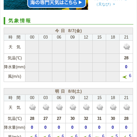
（天なび）>
気象情報
今 日 8/7(金)
時 間
00
03
06
09
12
15
18
21
天 気
気温(℃)
28
降水量(mm)
0
6
風(m/s)
明 日 8/8(土)
時 間
00
03
06
09
12
15
18
21
天 気
気温(℃)
28
27
27
30
32
31
30
28
降水量(mm)
0
0
0
0
0
0
0
0
6
6
6
6
6
6
5
5
風(m/s)