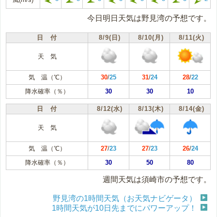
今日明日天気は野見湾の予想です。
日 付
8/9(日)
8/10(月)
8/11(火)
天 気
気 温（℃）
30
/
25
31
/
24
28
/
22
降水確率（％）
30
30
10
日 付
8/12(水)
8/13(木)
8/14(金)
天 気
気 温（℃）
27
/
23
27
/
23
26
/
24
降水確率（％）
30
50
80
週間天気は須崎市の予想です。
野見湾の1時間天気（お天気ナビゲータ）
1時間天気が10日先までにパワーアップ！