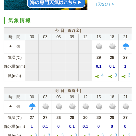
（天なび）>
気象情報
今 日 8/7(金)
時 間
00
03
06
09
12
15
18
21
天 気
気温(℃)
29
28
27
降水量(mm)
0.1
0.1
1
4
3
3
風(m/s)
明 日 8/8(土)
時 間
00
03
06
09
12
15
18
21
天 気
気温(℃)
27
27
26
28
30
30
29
27
降水量(mm)
1
0.1
0
0.1
0.1
0
0
0
3
3
3
3
3
3
3
2
風(m/s)