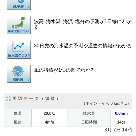
波高･海水温･海流･塩分の予測が1日毎にわか
る
30日先の海水温の予測や過去の情報がわかる
風の特徴が1つの図でわかる
周辺データ（須崎）
（ポイントから 3 km地点）
気温
29.0℃
降水量
0.0mm
風速
4m/s
日照時間
14分
8月 7日 14時