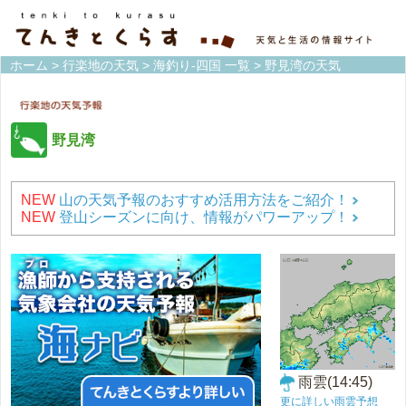
ホーム
>
行楽地の天気
>
海釣り-四国 一覧
> 野見湾の天気
野見湾
NEW
山の天気予報のおすすめ活用方法をご紹介！
NEW
登山シーズンに向け、情報がパワーアップ！
雨雲(14:45)
更に詳しい雨雲予想