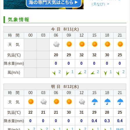
（天なび）>
気象情報
今 日 8/11(火)
時 間
00
03
06
09
12
15
18
21
天 気
気温(℃)
20
29
32
32
30
25
降水量(mm)
0
0
0
0
0
0
2
1
2
2
1
2
風(m/s)
明 日 8/12(水)
時 間
00
03
06
09
12
15
18
21
天 気
気温(℃)
22
21
21
30
31
29
28
25
降水量(mm)
0
0
0
0
0
0.4
0.3
0.4
2
2
1
1
2
1
1
風(m/s)
静穏