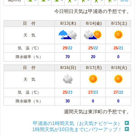
今日明日天気は甲浦港の予想です。
日 付
8/13(木)
8/14(金)
8/15(土)
天 気
気 温（℃）
29
/
22
25
/
22
26
/
21
降水確率（％）
70
20
0
日 付
8/16(日)
8/17(月)
8/18(火)
天 気
気 温（℃）
25
/
23
27
/
23
27
/
22
降水確率（％）
30
0
0
週間天気は東洋町の予想です。
甲浦港の1時間天気（お天気ナビゲータ）
1時間天気が10日先までにパワーアップ！