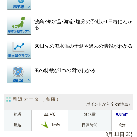
波高･海水温･海流･塩分の予測が1日毎にわか
る
30日先の海水温の予測や過去の情報がわかる
風の特徴が1つの図でわかる
周辺データ（海陽）
（ポイントから 9 km地点）
気温
22.4℃
降水量
0.0mm
1m/s
風速
日照時間
0分
8月 11日 3時