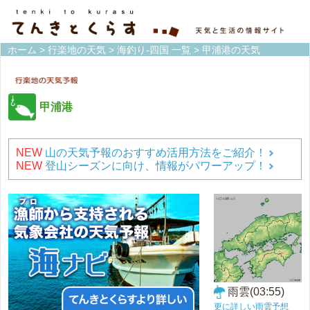
ホーム
>
行楽地の天気
>
海釣り-四国 一覧
> 甲浦港の天気
甲浦港
NEW
山の天気予報のおすすめ活用方法をご紹介！
NEW
登山シーズンに向け、情報がパワーアップ！
雨雲(03:55)
更に詳しい雨雲予想