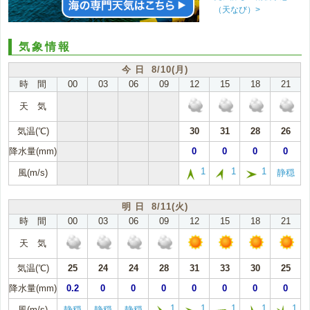
（天なび）>
気象情報
今 日 8/10(月)
時 間
00
03
06
09
12
15
18
21
天 気
気温(℃)
30
31
28
26
降水量(mm)
0
0
0
0
1
1
1
風(m/s)
静穏
明 日 8/11(火)
時 間
00
03
06
09
12
15
18
21
天 気
気温(℃)
25
24
24
28
31
33
30
25
降水量(mm)
0.2
0
0
0
0
0
0
0
1
1
1
1
1
風(m/s)
静穏
静穏
静穏