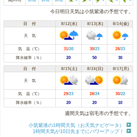
今日明日天気は小筑紫港の予想です。
日 付
8/12(水)
8/13(木)
8/14(金)
天 気
気 温（℃）
31
/
20
30
/
23
28
/
23
降水確率（％）
20
50
30
日 付
8/15(土)
8/16(日)
8/17(月)
天 気
気 温（℃）
29
/
23
28
/
24
30
/
22
降水確率（％）
20
20
10
週間天気は宿毛市の予想です。
小筑紫港の1時間天気（お天気ナビゲータ）
1時間天気が10日先までにパワーアップ！