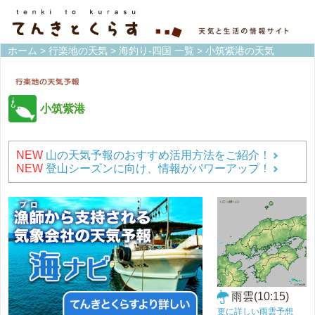
ホーム
>
行楽地の天気
>
海釣り-四国 一覧
> 小筑紫港の天気
小筑紫港
NEW
山の天気予報のおすすめ活用方法をご紹介！
NEW
登山シーズンに向け、情報がパワーアップ！
雨雲(10:15)
更に詳しい雨雲予想