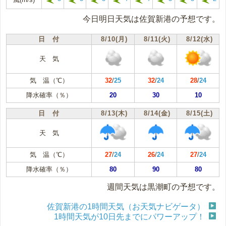
今日明日天気は佐賀新港の予想です。
日 付
8/10(月)
8/11(火)
8/12(水)
天 気
気 温（℃）
32
/
25
32
/
24
28
/
24
降水確率（％）
20
30
10
日 付
8/13(木)
8/14(金)
8/15(土)
天 気
気 温（℃）
27
/
24
26
/
24
27
/
24
降水確率（％）
80
90
80
週間天気は黒潮町の予想です。
佐賀新港の1時間天気（お天気ナビゲータ）
1時間天気が10日先までにパワーアップ！