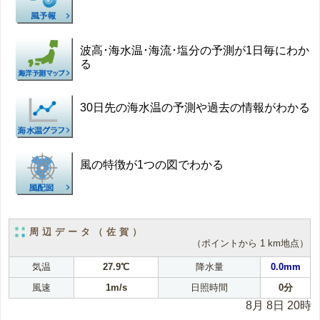
波高･海水温･海流･塩分の予測が1日毎にわか
る
30日先の海水温の予測や過去の情報がわかる
風の特徴が1つの図でわかる
周辺データ（佐賀）
（ポイントから 1 km地点）
気温
27.9℃
降水量
0.0mm
風速
1m/s
日照時間
0分
8月 8日 20時