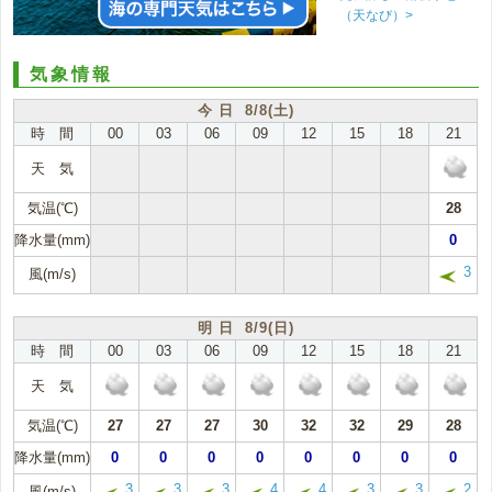
（天なび）>
気象情報
今 日 8/8(土)
時 間
00
03
06
09
12
15
18
21
天 気
気温(℃)
28
降水量(mm)
0
3
風(m/s)
明 日 8/9(日)
時 間
00
03
06
09
12
15
18
21
天 気
気温(℃)
27
27
27
30
32
32
29
28
降水量(mm)
0
0
0
0
0
0
0
0
3
3
3
4
4
3
3
2
風(m/s)