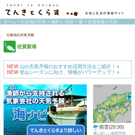
ホーム
>
行楽地の天気
>
海釣り-四国 一覧
> 佐賀新港の天気
佐賀新港
NEW
山の天気予報のおすすめ活用方法をご紹介！
NEW
登山シーズンに向け、情報がパワーアップ！
雨雲(20:30)
更に詳しい雨雲予想