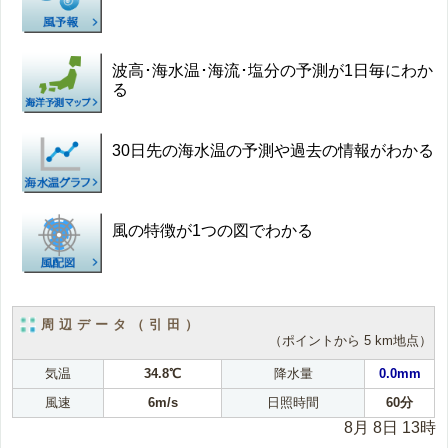
波高･海水温･海流･塩分の予測が1日毎にわか
る
30日先の海水温の予測や過去の情報がわかる
風の特徴が1つの図でわかる
周辺データ（引田）
（ポイントから 5 km地点）
気温
34.8℃
降水量
0.0mm
風速
6m/s
日照時間
60分
8月 8日 13時