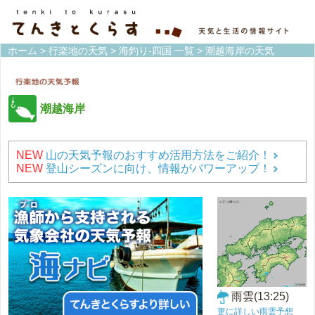
ホーム
>
行楽地の天気
>
海釣り-四国 一覧
> 潮越海岸の天気
潮越海岸
NEW
山の天気予報のおすすめ活用方法をご紹介！
NEW
登山シーズンに向け、情報がパワーアップ！
雨雲(13:25)
更に詳しい雨雲予想