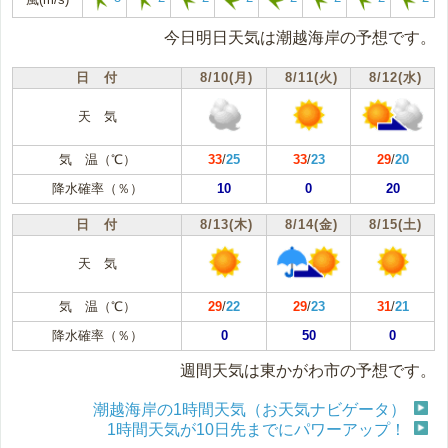
今日明日天気は潮越海岸の予想です。
日 付
8/10(月)
8/11(火)
8/12(水)
天 気
気 温（℃）
33
/
25
33
/
23
29
/
20
降水確率（％）
10
0
20
日 付
8/13(木)
8/14(金)
8/15(土)
天 気
気 温（℃）
29
/
22
29
/
23
31
/
21
降水確率（％）
0
50
0
週間天気は東かがわ市の予想です。
潮越海岸の1時間天気（お天気ナビゲータ）
1時間天気が10日先までにパワーアップ！