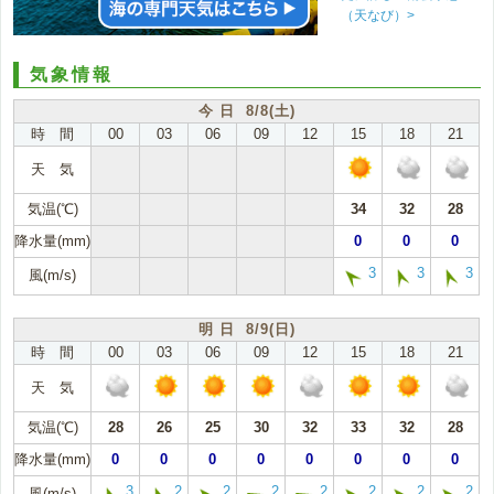
（天なび）>
気象情報
今 日 8/8(土)
時 間
00
03
06
09
12
15
18
21
天 気
気温(℃)
34
32
28
降水量(mm)
0
0
0
3
3
3
風(m/s)
明 日 8/9(日)
時 間
00
03
06
09
12
15
18
21
天 気
気温(℃)
28
26
25
30
32
33
32
28
降水量(mm)
0
0
0
0
0
0
0
0
3
2
2
2
2
2
2
2
風(m/s)