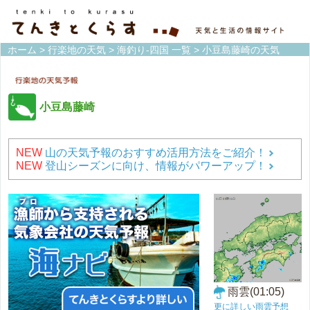
ホーム
>
行楽地の天気
>
海釣り-四国 一覧
> 小豆島藤崎の天気
小豆島藤崎
NEW
山の天気予報のおすすめ活用方法をご紹介！
NEW
登山シーズンに向け、情報がパワーアップ！
雨雲(01:05)
更に詳しい雨雲予想