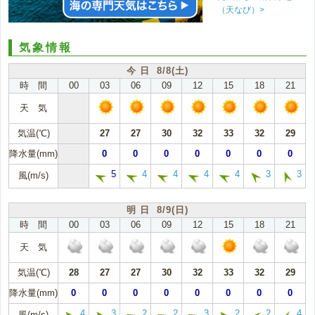
（天なび）>
気象情報
今 日 8/8(土)
時 間
00
03
06
09
12
15
18
21
天 気
気温(℃)
27
27
30
32
33
32
29
降水量(mm)
0
0
0
0
0
0
0
5
4
4
4
4
3
3
風(m/s)
明 日 8/9(日)
時 間
00
03
06
09
12
15
18
21
天 気
気温(℃)
28
27
27
30
32
33
32
29
降水量(mm)
0
0
0
0
0
0
0
0
4
3
2
2
3
2
2
4
風(m/s)