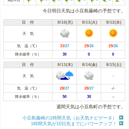
今日明日天気は小豆島藤崎の予想です。
日 付
8/10(月)
8/11(火)
8/12(水)
天 気
気 温（℃）
33
/
27
29
/
26
29
/
26
降水確率（％）
30
0
0
日 付
8/13(木)
8/14(金)
8/15(土)
天 気
-
気 温（℃）
28
/
27
28
/
27
-
/
-
降水確率（％）
50
30
-
週間天気は小豆島町の予想です。
小豆島藤崎の1時間天気（お天気ナビゲータ）
1時間天気が10日先までにパワーアップ！