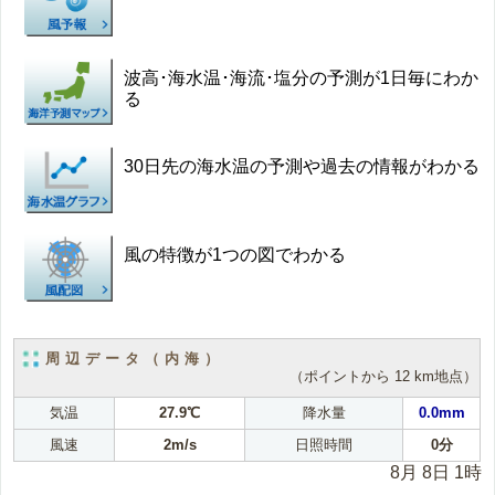
波高･海水温･海流･塩分の予測が1日毎にわか
る
30日先の海水温の予測や過去の情報がわかる
風の特徴が1つの図でわかる
周辺データ（内海）
（ポイントから 12 km地点）
気温
27.9℃
降水量
0.0mm
風速
2m/s
日照時間
0分
8月 8日 1時