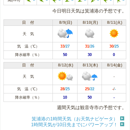
今日明日天気は箕浦港の予想です。
日 付
8/9(日)
8/10(月)
8/11(火)
天 気
気 温（℃）
33
/
27
31
/
26
30
/
25
降水確率（％）
50
30
0
日 付
8/12(水)
8/13(木)
8/14(金)
天 気
-
気 温（℃）
28
/
25
25
/
22
-
/
-
降水確率（％）
10
50
-
週間天気は観音寺市の予想です。
箕浦港の1時間天気（お天気ナビゲータ）
1時間天気が10日先までにパワーアップ！