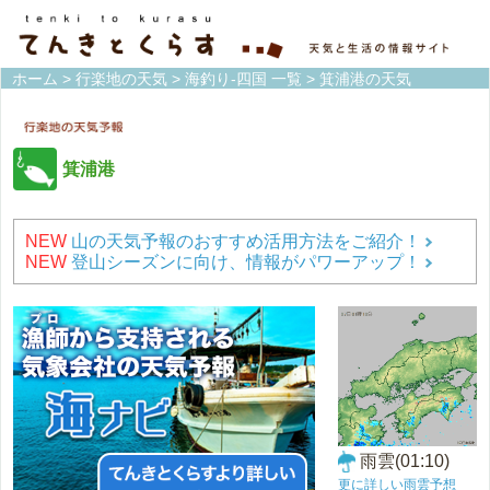
ホーム
>
行楽地の天気
>
海釣り-四国 一覧
> 箕浦港の天気
箕浦港
NEW
山の天気予報のおすすめ活用方法をご紹介！
NEW
登山シーズンに向け、情報がパワーアップ！
雨雲(01:10)
更に詳しい雨雲予想