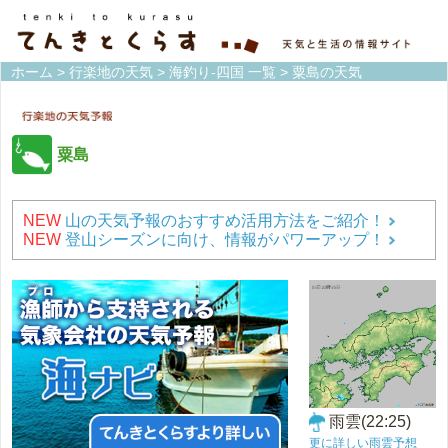
ホーム
>
行楽地の天気
>
海釣り-四国 一覧
> 粟島の天気
粟島
NEW
山の天気予報のおすすめ活用方法をご紹介！
NEW
登山シーズンに向け、情報がパワーアップ！
雨雲(22:25)
更に詳しい雨雲予想