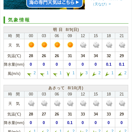
（天なび）>
気象情報
明 日 8/9(日)
時 間
00
03
06
09
12
15
18
21
天 気
気温(℃)
28
26
26
31
34
34
32
29
降水量(mm)
0
0
0
0
0
0
0.1
0.1
2
1
1
1
3
2
1
2
風(m/s)
あさって 8/10(月)
時 間
00
03
06
09
12
15
18
21
天 気
気温(℃)
28
27
26
31
33
34
33
29
降水量(mm)
0
0
0
0.1
0
0
0
0
1
2
1
2
2
2
2
2
風(m/s)