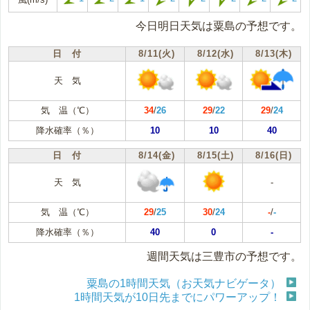
今日明日天気は粟島の予想です。
日 付
8/11(火)
8/12(水)
8/13(木)
天 気
気 温（℃）
34
/
26
29
/
22
29
/
24
降水確率（％）
10
10
40
日 付
8/14(金)
8/15(土)
8/16(日)
天 気
-
気 温（℃）
29
/
25
30
/
24
-
/
-
降水確率（％）
40
0
-
週間天気は三豊市の予想です。
粟島の1時間天気（お天気ナビゲータ）
1時間天気が10日先までにパワーアップ！