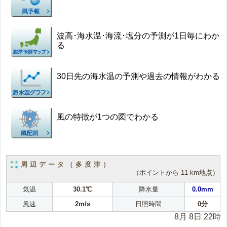
波高･海水温･海流･塩分の予測が1日毎にわか
る
30日先の海水温の予測や過去の情報がわかる
風の特徴が1つの図でわかる
周辺データ（多度津）
（ポイントから 11 km地点）
気温
30.1℃
降水量
0.0mm
風速
2m/s
日照時間
0分
8月 8日 22時