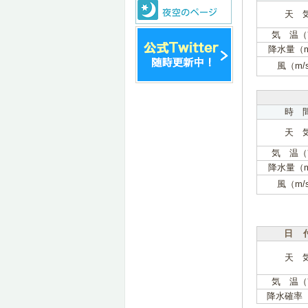
天 
気 温（
降水量（
風（m/
時 
天 
気 温（
降水量（
風（m/
日 
天 
気 温（
降水確率