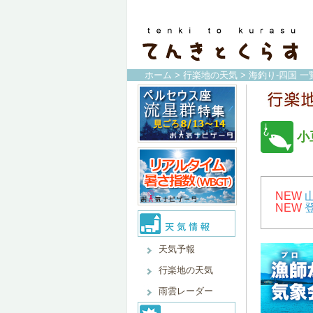
ホーム
>
行楽地の天気
>
海釣り-四国 一
小
NEW
NEW
天気予報
行楽地の天気
雨雲レーダー