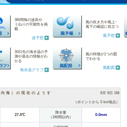
3時間毎の波高や
風の吹き方や風上･
うねりの可能性を掲
風下の確認に役立つ
載
風予想
波予想
30日先の海水温の予
風の特徴が1つの図
測や過去の情報がわ
でわかる
かる
風配図
海水温グラフ
（内海）の現在のようす
8月 9日 1時
（ポイントから 5 km地点）
降水量
27.8℃
0.0mm
（1時間以内）