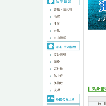
警報・注意報
地震
津波
台風
火山情報
黄砂情報
花粉
紫外線
熱中症
肌指数
気象情
洗濯
時 