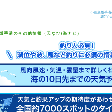
小豆島坂手港
1時間
坂手港のその他情報（天なび/海ナビ）