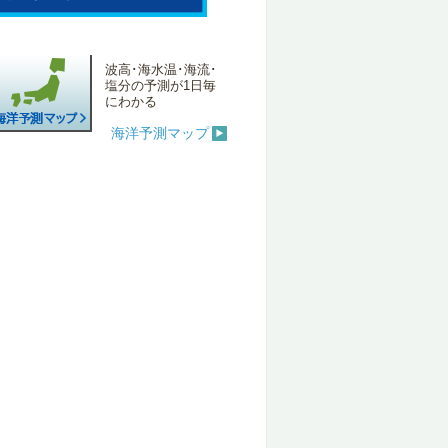
波高･海水温･海流･
塩分の予測が1日毎
にわかる
海洋予測マップ