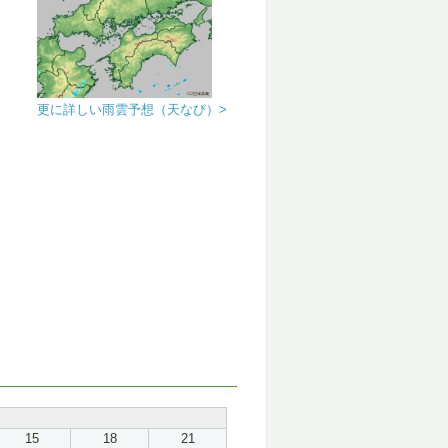
更に詳しい雨雲予想（天なび）>
15
18
21