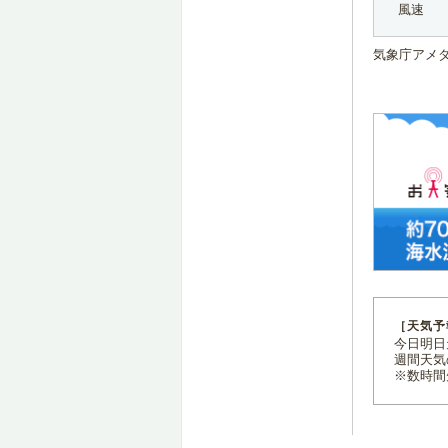
風速
気象庁アメ
［天気予
今日明日天
週間天気
※数時間