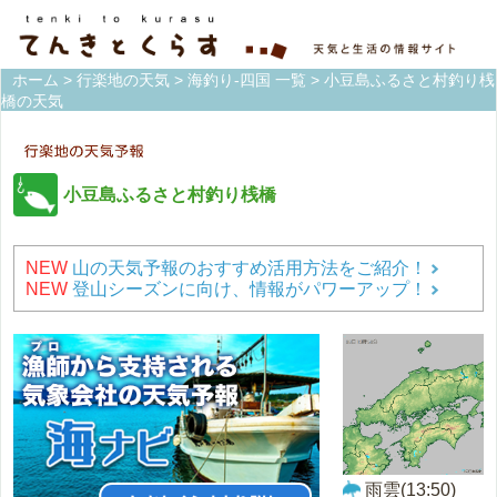
ホーム
>
行楽地の天気
>
海釣り-四国 一覧
> 小豆島ふるさと村釣り桟
橋の天気
小豆島ふるさと村釣り桟橋
NEW
山の天気予報のおすすめ活用方法をご紹介！
NEW
登山シーズンに向け、情報がパワーアップ！
雨雲(13:50)