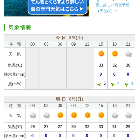
更に詳しい雨雲予想
（天なび）>
気象情報
今 日 8/8(土)
時 間
00
03
06
09
12
15
18
21
天 気
気温(℃)
33
32
30
降水量(mm)
0
0
0
5
4
4
風(m/s)
明 日 8/9(日)
時 間
00
03
06
09
12
15
18
21
天 気
気温(℃)
29
27
27
30
32
33
31
29
降水量(mm)
0
0
0
0
0
0
0
0