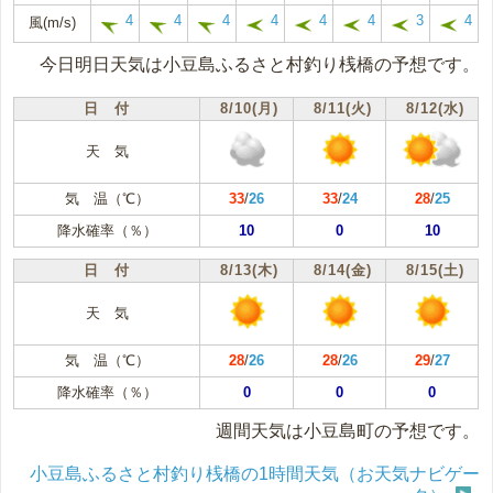
4
4
4
4
4
4
3
4
風(m/s)
今日明日天気は小豆島ふるさと村釣り桟橋の予想です。
日 付
8/10(月)
8/11(火)
8/12(水)
天 気
気 温（℃）
33
/
26
33
/
24
28
/
25
降水確率（％）
10
0
10
日 付
8/13(木)
8/14(金)
8/15(土)
天 気
気 温（℃）
28
/
26
28
/
26
29
/
27
降水確率（％）
0
0
0
週間天気は小豆島町の予想です。
小豆島ふるさと村釣り桟橋の1時間天気（お天気ナビゲー