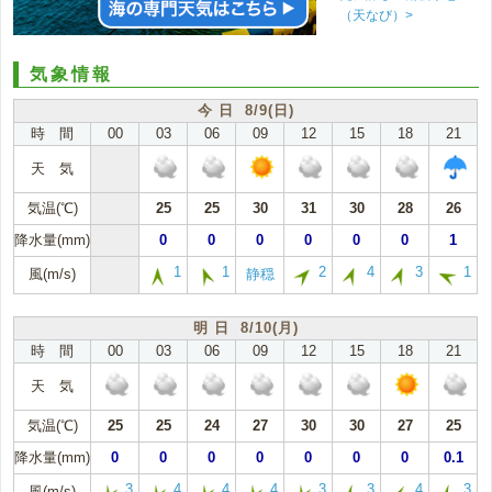
（天なび）>
気象情報
今 日 8/9(日)
時 間
00
03
06
09
12
15
18
21
天 気
気温(℃)
25
25
30
31
30
28
26
降水量(mm)
0
0
0
0
0
0
1
1
1
2
4
3
1
風(m/s)
静穏
明 日 8/10(月)
時 間
00
03
06
09
12
15
18
21
天 気
気温(℃)
25
25
24
27
30
30
27
25
降水量(mm)
0
0
0
0
0
0
0
0.1
3
4
4
4
3
3
4
3
風(m/s)