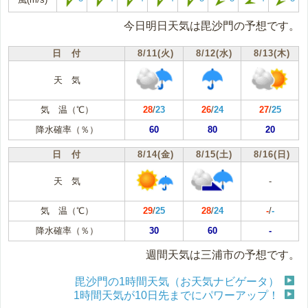
今日明日天気は毘沙門の予想です。
日 付
8/11(火)
8/12(水)
8/13(木)
天 気
気 温（℃）
28
/
23
26
/
24
27
/
25
降水確率（％）
60
80
20
日 付
8/14(金)
8/15(土)
8/16(日)
天 気
-
気 温（℃）
29
/
25
28
/
24
-
/
-
降水確率（％）
30
60
-
週間天気は三浦市の予想です。
毘沙門の1時間天気（お天気ナビゲータ）
1時間天気が10日先までにパワーアップ！