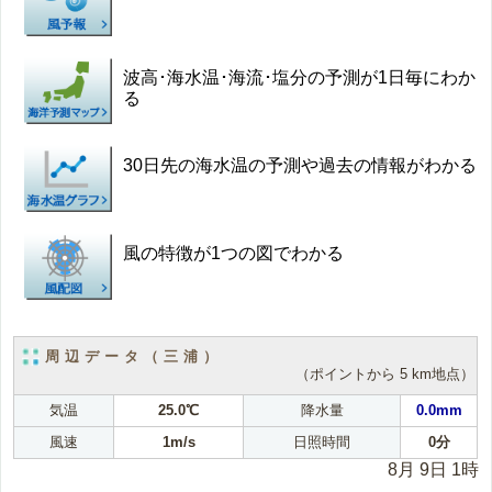
波高･海水温･海流･塩分の予測が1日毎にわか
る
30日先の海水温の予測や過去の情報がわかる
風の特徴が1つの図でわかる
周辺データ（三浦）
（ポイントから 5 km地点）
気温
25.0℃
降水量
0.0mm
風速
1m/s
日照時間
0分
8月 9日 1時