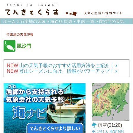
ホーム
>
行楽地の天気
>
海釣り-関東・甲信 一覧
> 毘沙門の天気
毘沙門
NEW
山の天気予報のおすすめ活用方法をご紹介！
NEW
登山シーズンに向け、情報がパワーアップ！
雨雲(01:20)
更に詳しい雨雲予想