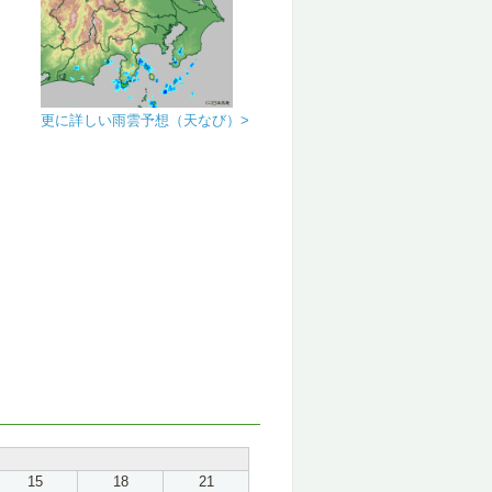
更に詳しい雨雲予想（天なび）>
15
18
21