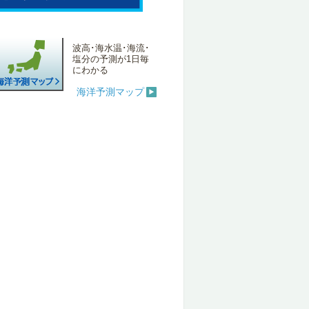
波高･海水温･海流･
塩分の予測が1日毎
にわかる
海洋予測マップ