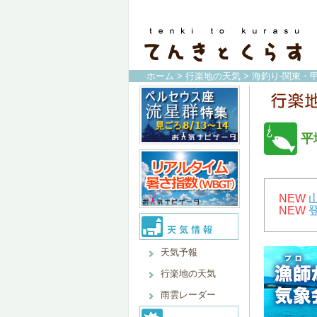
ホーム
>
行楽地の天気
>
海釣り-関東・甲
平
NEW
NEW
天気予報
行楽地の天気
雨雲レーダー