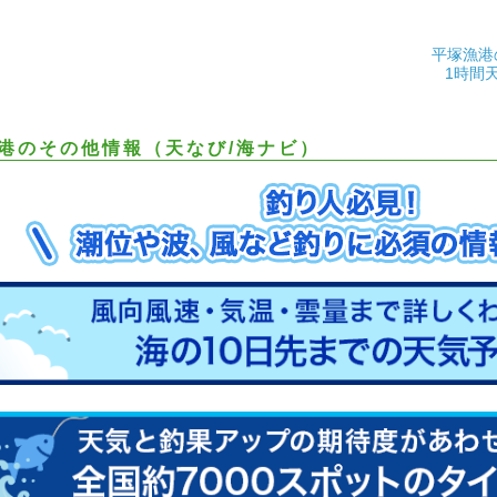
平塚漁港
1時間
港のその他情報（天なび/海ナビ）