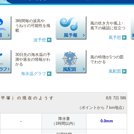
3時間毎の波高や
風の吹き方や風上･
うねりの可能性を掲
風下の確認に役立つ
載
風予想
波予想
30日先の海水温の予
風の特徴が1つの図
測や過去の情報がわ
でわかる
かる
風配図
海水温グラフ
（平塚）の現在のようす
8月 7日 5時
（ポイントから 7 km地点）
降水量
-
0.0mm
（1時間以内）