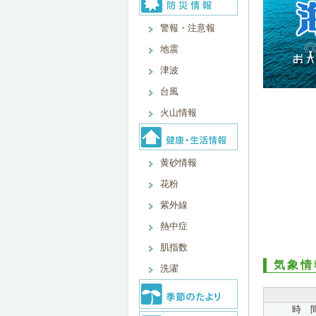
警報・注意報
地震
津波
台風
火山情報
黄砂情報
花粉
紫外線
熱中症
肌指数
気象情
洗濯
時 