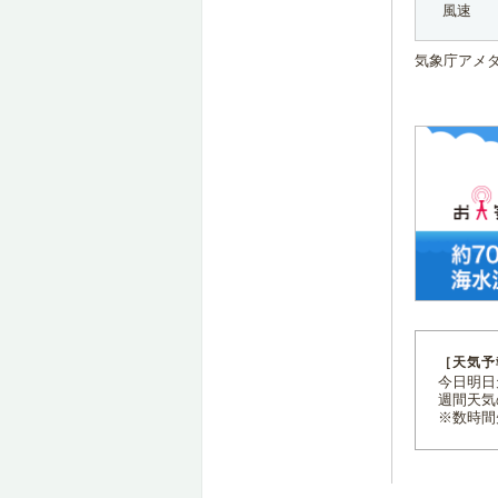
風速
気象庁アメ
［天気予
今日明日天
週間天気
※数時間