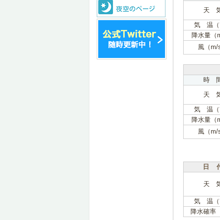
天 
気 温（
降水量（
風（m/
時 
天 
気 温（
降水量（
風（m/
日 
天 
気 温（
降水確率