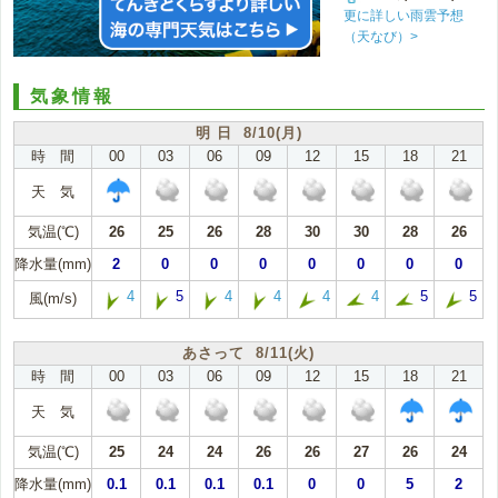
更に詳しい雨雲予想
（天なび）>
気象情報
明 日 8/10(月)
時 間
00
03
06
09
12
15
18
21
天 気
気温(℃)
26
25
26
28
30
30
28
26
降水量(mm)
2
0
0
0
0
0
0
0
4
5
4
4
4
4
5
5
風(m/s)
あさって 8/11(火)
時 間
00
03
06
09
12
15
18
21
天 気
気温(℃)
25
24
24
26
26
27
26
24
降水量(mm)
0.1
0.1
0.1
0.1
0
0
5
2