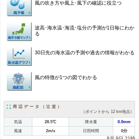
風の吹き方や風上･風下の確認に役立つ
波高･海水温･海流･塩分の予測が1日毎にわか
る
30日先の海水温の予測や過去の情報がわかる
風の特徴が1つの図でわかる
周辺データ（辻堂）
（ポイントから 12 km地点）
気温
28.5℃
降水量
0.0mm
風速
2m/s
日照時間
0分
8月 9日 21時