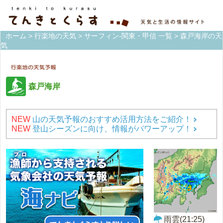
ホーム
>
行楽地の天気
>
サーフィン-関東・甲信 一覧
> 森戸海岸の天
気
森戸海岸
NEW
山の天気予報のおすすめ活用方法をご紹介！
NEW
登山シーズンに向け、情報がパワーアップ！
雨雲(21:25)