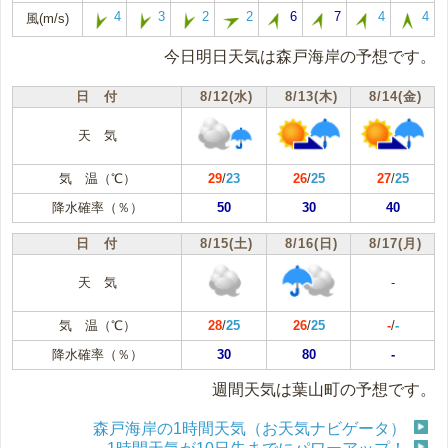
4
3
2
2
6
7
4
4
風(m/s)
今日明日天気は森戸海岸の予想です。
日 付
8/12(水)
8/13(木)
8/14(金)
天 気
気 温（℃）
29
/
23
26
/
25
27
/
25
降水確率（％）
50
30
40
日 付
8/15(土)
8/16(日)
8/17(月)
天 気
-
気 温（℃）
28
/
25
26
/
25
-
/
-
降水確率（％）
30
80
-
週間天気は葉山町の予想です。
森戸海岸の1時間天気（お天気ナビゲータ）