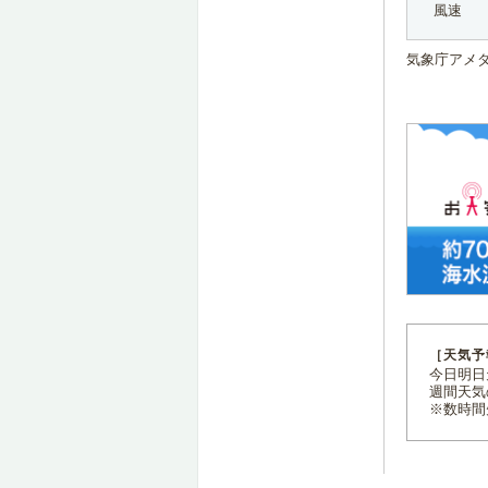
風速
気象庁アメ
［天気予
今日明日天
週間天気
※数時間