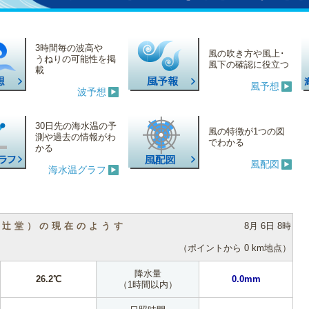
3時間毎の波高や
風の吹き方や風上･
うねりの可能性を掲
風下の確認に役立つ
載
風予想
波予想
30日先の海水温の予
風の特徴が1つの図
測や過去の情報がわ
でわかる
かる
風配図
海水温グラフ
（辻堂）の現在のようす
8月 6日 8時
（ポイントから 0 km地点）
降水量
26.2℃
0.0mm
（1時間以内）