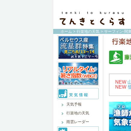
ホーム
>
行楽地の天気
>
サーフィン-関
藤
NEW
NEW
天気予報
行楽地の天気
雨雲レーダー