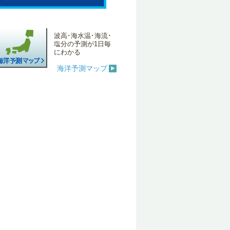
波高･海水温･海流･
塩分の予測が1日毎
にわかる
海洋予測マップ