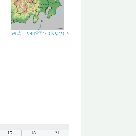
更に詳しい雨雲予想（天なび）>
15
18
21