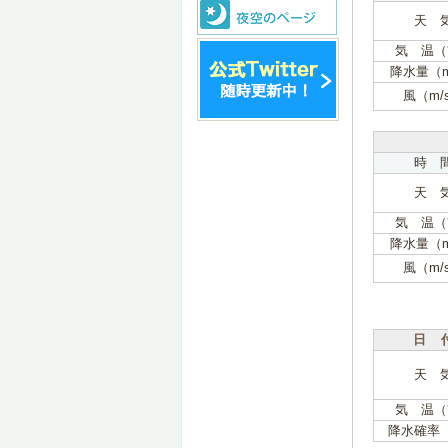
天 
気 温（
降水量（
風（m/
時 
天 
気 温（
降水量（
風（m/
日 
天 
気 温（
降水確率