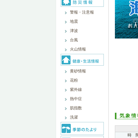
警報・注意報
地震
津波
台風
火山情報
黄砂情報
花粉
紫外線
熱中症
肌指数
気象情
洗濯
時 