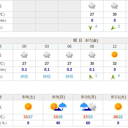
気
℃）
27
30
mm）
0
0
4
3
s）
明 日 8/7(金)
間
00
03
06
09
12
気
℃）
27
27
27
30
32
mm）
0.1
0.1
0.2
0.1
0
1
4
s）
静穏
静穏
静穏
付
8/8(土)
8/9(日)
8/10(月)
8/11(火)
気
℃）
33
/
27
33
/
25
27
/
23
28
/
22
（％）
0
40
60
0