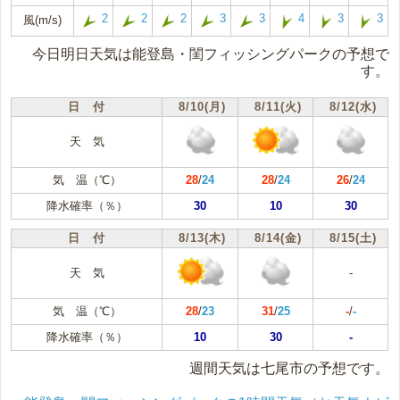
2
2
2
3
3
4
3
3
風(m/s)
今日明日天気は能登島・閨フィッシングパークの予想で
す。
日 付
8/10(月)
8/11(火)
8/12(水)
天 気
気 温（℃）
28
/
24
28
/
24
26
/
24
降水確率（％）
30
10
30
日 付
8/13(木)
8/14(金)
8/15(土)
天 気
-
気 温（℃）
28
/
23
31
/
25
-
/
-
降水確率（％）
10
30
-
週間天気は七尾市の予想です。