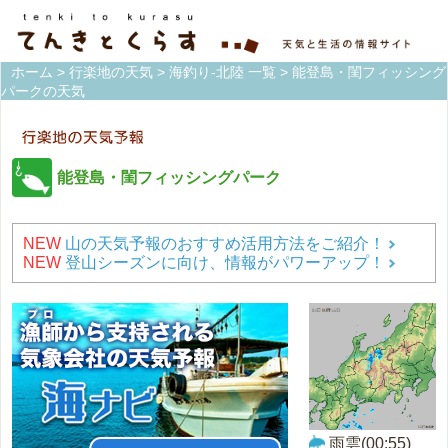
ホーム
>
行楽地の天気
>
海釣り-北陸 一覧
> 能登島・閨フィッシング
パークの天気
能登島・閨フィッシングパーク
NEW
山の天気予報のおすすめ活用方法をご紹介！
NEW
登山シーズンに向け、情報がパワーアップ！
雨雲(00:55)