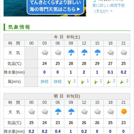
更に詳しい雨雲予想
（天なび）>
気象情報
今 日 8/8(土)
時 間
00
03
06
09
12
15
18
21
天 気
気温(℃)
24
25
28
28
29
27
25
降水量(mm)
0
0
1
2
1
0.1
0.2
1
1
1
2
2
風(m/s)
静穏
静穏
明 日 8/9(日)
時 間
00
03
06
09
12
15
18
21
天 気
気温(℃)
25
24
23
26
26
26
25
23
降水量(mm)
0.2
0.2
0.4
1
0.2
0
0
0