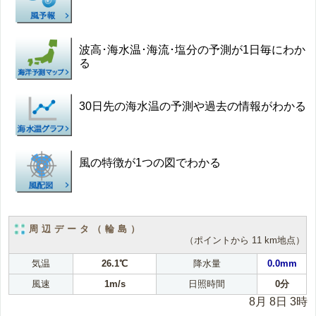
波高･海水温･海流･塩分の予測が1日毎にわか
る
30日先の海水温の予測や過去の情報がわかる
風の特徴が1つの図でわかる
周辺データ（輪島）
（ポイントから 11 km地点）
気温
26.1℃
降水量
0.0mm
風速
1m/s
日照時間
0分
8月 8日 3時