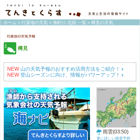
ホーム
>
行楽地の天気
>
海釣り-北陸 一覧
> 樽見の天気
樽見
NEW
山の天気予報のおすすめ活用方法をご紹介！
NEW
登山シーズンに向け、情報がパワーアップ！
雨雲(03:50)
更に詳しい雨雲予想