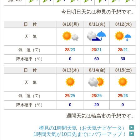
今日明日天気は樽見の予想です。
日 付
8/10(月)
8/11(火)
8/12(水)
天 気
気 温（℃）
28
/
23
26
/
21
28
/
21
降水確率（％）
0
60
30
日 付
8/13(木)
8/14(金)
8/15(土)
天 気
気 温（℃）
29
/
25
28
/
25
29
/
26
降水確率（％）
0
20
0
週間天気は輪島市の予想です。
樽見の1時間天気（お天気ナビゲータ）
1時間天気が10日先までにパワーアップ！