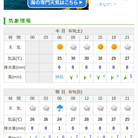
（天なび）>
気象情報
今 日 8/8(土)
時 間
00
03
06
09
12
15
18
21
天 気
気温(℃)
25
30
30
30
29
27
降水量(mm)
0
0
0
0
0
0
3
3
4
4
5
風(m/s)
静穏
明 日 8/9(日)
時 間
00
03
06
09
12
15
18
21
天 気
気温(℃)
26
26
24
27
28
28
27
25
降水量(mm)
0
0
1
0
0
0
0
0
4
5
6
7
7
8
7
7
風(m/s)