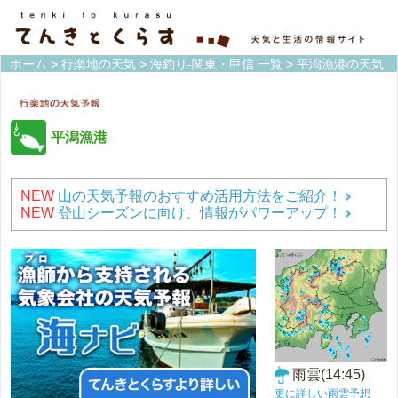
ホーム
>
行楽地の天気
>
海釣り-関東・甲信 一覧
> 平潟漁港の天気
平潟漁港
NEW
山の天気予報のおすすめ活用方法をご紹介！
NEW
登山シーズンに向け、情報がパワーアップ！
雨雲(14:45)
更に詳しい雨雲予想