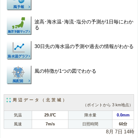
波高･海水温･海流･塩分の予測が1日毎にわか
る
30日先の海水温の予測や過去の情報がわかる
風の特徴が1つの図でわかる
周辺データ（北茨城）
（ポイントから 3 km地点）
気温
29.0℃
降水量
0.0mm
風速
7m/s
日照時間
60分
8月 7日 14時