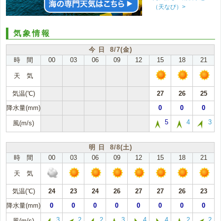
（天なび）>
気象情報
今 日 8/7(金)
時 間
00
03
06
09
12
15
18
21
天 気
気温(℃)
27
26
25
降水量(mm)
0
0
0
5
4
3
風(m/s)
明 日 8/8(土)
時 間
00
03
06
09
12
15
18
21
天 気
気温(℃)
24
23
24
26
27
27
26
23
降水量(mm)
0
0
0
0
0
0
0
0
3
2
2
3
4
4
2
2
風(m/s)