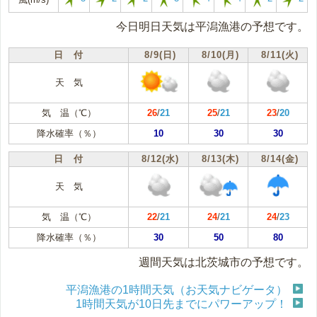
今日明日天気は平潟漁港の予想です。
日 付
8/9(日)
8/10(月)
8/11(火)
天 気
気 温（℃）
26
/
21
25
/
21
23
/
20
降水確率（％）
10
30
30
日 付
8/12(水)
8/13(木)
8/14(金)
天 気
気 温（℃）
22
/
21
24
/
21
24
/
23
降水確率（％）
30
50
80
週間天気は北茨城市の予想です。
平潟漁港の1時間天気（お天気ナビゲータ）
1時間天気が10日先までにパワーアップ！