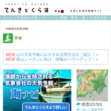
ホーム
>
行楽地の天気
>
サーフィン-関東・甲信 一覧
> 平井の天気
平井
NEW
山の天気予報のおすすめ活用方法をご紹介！
NEW
登山シーズンに向け、情報がパワーアップ！
雨雲(23:50)
更に詳しい雨雲予想