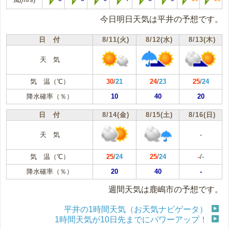
今日明日天気は平井の予想です。
日 付
8/11(火)
8/12(水)
8/13(木)
天 気
気 温（℃）
30
/
21
24
/
23
25
/
24
降水確率（％）
10
40
20
日 付
8/14(金)
8/15(土)
8/16(日)
天 気
-
気 温（℃）
25
/
24
25
/
24
-
/
-
降水確率（％）
20
40
-
週間天気は鹿嶋市の予想です。
平井の1時間天気（お天気ナビゲータ）
1時間天気が10日先までにパワーアップ！