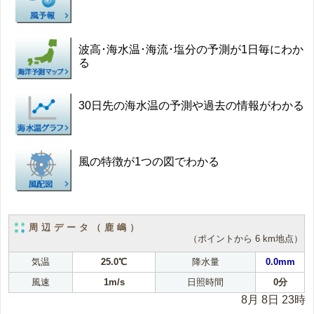
波高･海水温･海流･塩分の予測が1日毎にわか
る
30日先の海水温の予測や過去の情報がわかる
風の特徴が1つの図でわかる
周辺データ（鹿嶋）
（ポイントから 6 km地点）
気温
25.0℃
降水量
0.0mm
風速
1m/s
日照時間
0分
8月 8日 23時