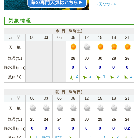
（天なび）>
気象情報
今 日 8/8(土)
時 間
00
03
06
09
12
15
18
21
天 気
気温(℃)
28
30
30
28
26
降水量(mm)
0
0
0
0
0
2
2
4
3
2
風(m/s)
明 日 8/9(日)
時 間
00
03
06
09
12
15
18
21
天 気
気温(℃)
25
24
24
28
30
29
26
24
降水量(mm)
0
0
0
0
0
0
0
0.2
1
1
3
3
2
2
風(m/s)
静穏
静穏