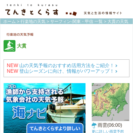
ホーム
>
行楽地の天気
>
サーフィン-関東・甲信 一覧
> 大貫の天気
大貫
NEW
山の天気予報のおすすめ活用方法をご紹介！
NEW
登山シーズンに向け、情報がパワーアップ！
雨雲(06:00)
更に詳しい雨雲予想