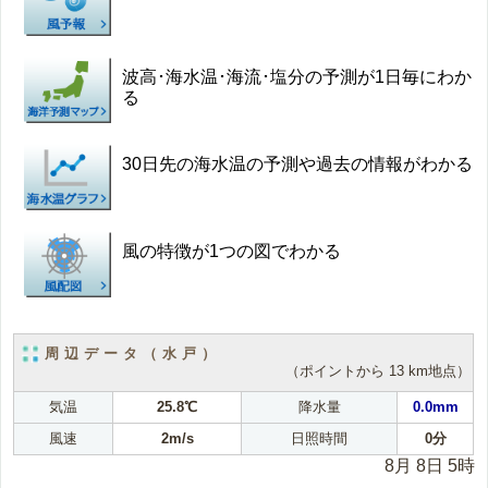
波高･海水温･海流･塩分の予測が1日毎にわか
る
30日先の海水温の予測や過去の情報がわかる
風の特徴が1つの図でわかる
周辺データ（水戸）
（ポイントから 13 km地点）
気温
25.8℃
降水量
0.0mm
風速
2m/s
日照時間
0分
8月 8日 5時