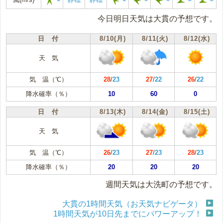
今日明日天気は大貫の予想です。
日 付
8/10(月)
8/11(火)
8/12(水)
天 気
気 温（℃）
28
/
23
27
/
22
26
/
22
降水確率（％）
10
60
0
日 付
8/13(木)
8/14(金)
8/15(土)
天 気
気 温（℃）
26
/
23
27
/
23
28
/
23
降水確率（％）
20
20
20
週間天気は大洗町の予想です。
大貫の1時間天気（お天気ナビゲータ）
1時間天気が10日先までにパワーアップ！