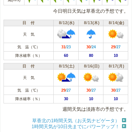
今日明日天気は草香北の予想です。
日 付
8/12(水)
8/13(木)
8/14(金)
天 気
気 温（℃）
31
/
23
30
/
24
29
/
27
降水確率（％）
60
80
10
日 付
8/15(土)
8/16(日)
8/17(月)
天 気
気 温（℃）
29
/
27
30
/
27
30
/
27
降水確率（％）
30
10
10
週間天気は淡路市の予想です。
草香北の1時間天気（お天気ナビゲータ）
1時間天気が10日先までにパワーアップ！