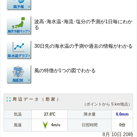
波高･海水温･海流･塩分の予測が1日毎にわか
る
30日先の海水温の予測や過去の情報がわかる
風の特徴が1つの図でわかる
周辺データ（郡家）
（ポイントから 5 km地点）
気温
27.8℃
降水量
0.0mm
4m/s
風速
日照時間
0分
8月 10日 20時