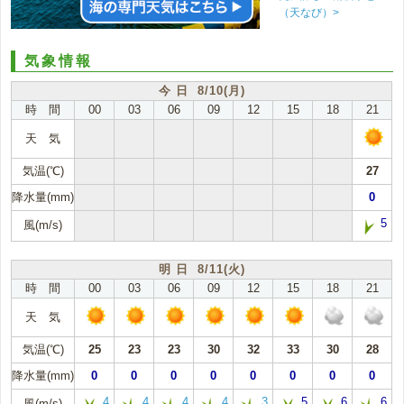
（天なび）>
気象情報
今 日 8/10(月)
時 間
00
03
06
09
12
15
18
21
天 気
気温(℃)
27
降水量(mm)
0
5
風(m/s)
明 日 8/11(火)
時 間
00
03
06
09
12
15
18
21
天 気
気温(℃)
25
23
23
30
32
33
30
28
降水量(mm)
0
0
0
0
0
0
0
0
4
4
4
4
3
5
6
6
風(m/s)