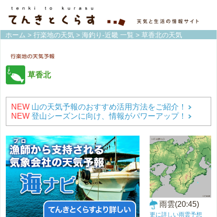
ホーム
>
行楽地の天気
>
海釣り-近畿 一覧
> 草香北の天気
草香北
NEW
山の天気予報のおすすめ活用方法をご紹介！
NEW
登山シーズンに向け、情報がパワーアップ！
雨雲(20:45)
更に詳しい雨雲予想