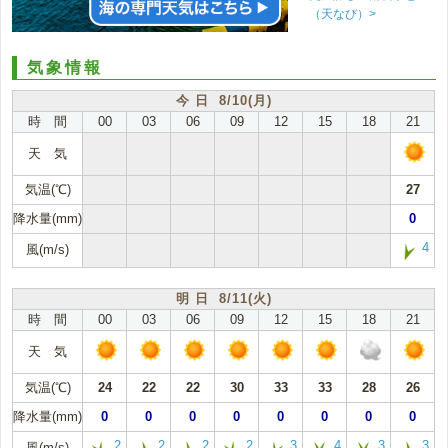
（天なび）>
気象情報
今 日 8/10(月)
時 間
00
03
06
09
12
15
18
21
天 気
気温(℃)
27
降水量(mm)
0
4
風(m/s)
明 日 8/11(火)
時 間
00
03
06
09
12
15
18
21
天 気
気温(℃)
24
22
22
30
33
33
28
26
降水量(mm)
0
0
0
0
0
0
0
0
2
2
2
2
3
4
3
3
風(m/s)