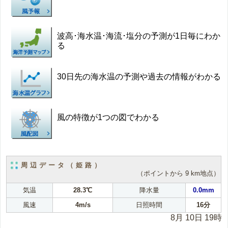
波高･海水温･海流･塩分の予測が1日毎にわか
る
30日先の海水温の予測や過去の情報がわかる
風の特徴が1つの図でわかる
周辺データ（姫路）
（ポイントから 9 km地点）
気温
28.3℃
降水量
0.0mm
風速
4m/s
日照時間
16分
8月 10日 19時