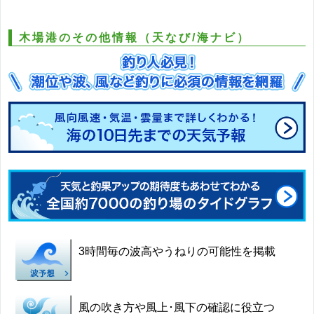
木場港のその他情報（天なび/海ナビ）
3時間毎の波高やうねりの可能性を掲載
風の吹き方や風上･風下の確認に役立つ