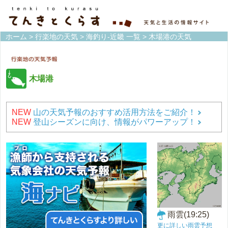
ホーム
>
行楽地の天気
>
海釣り-近畿 一覧
> 木場港の天気
木場港
NEW
山の天気予報のおすすめ活用方法をご紹介！
NEW
登山シーズンに向け、情報がパワーアップ！
雨雲(19:25)
更に詳しい雨雲予想