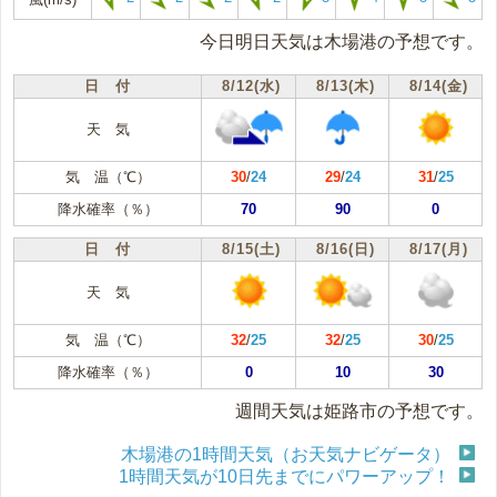
今日明日天気は木場港の予想です。
日 付
8/12(水)
8/13(木)
8/14(金)
天 気
気 温（℃）
30
/
24
29
/
24
31
/
25
降水確率（％）
70
90
0
日 付
8/15(土)
8/16(日)
8/17(月)
天 気
気 温（℃）
32
/
25
32
/
25
30
/
25
降水確率（％）
0
10
30
週間天気は姫路市の予想です。
木場港の1時間天気（お天気ナビゲータ）
1時間天気が10日先までにパワーアップ！