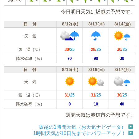
今日明日天気は坂越の予想です。
日 付
8/12(水)
8/13(木)
8/14(金)
天 気
気 温（℃）
30
/
25
28
/
25
30
/
25
降水確率（％）
70
90
30
日 付
8/15(土)
8/16(日)
8/17(月)
天 気
気 温（℃）
31
/
25
31
/
25
30
/
25
降水確率（％）
0
10
40
週間天気は赤穂市の予想です。
坂越の1時間天気（お天気ナビゲータ）
1時間天気が10日先までにパワーアップ！