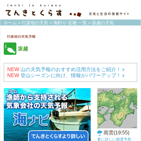
ホーム
>
行楽地の天気
>
海釣り-近畿 一覧
> 坂越の天気
坂越
NEW
山の天気予報のおすすめ活用方法をご紹介！
NEW
登山シーズンに向け、情報がパワーアップ！
雨雲(19:55)
更に詳しい雨雲予想