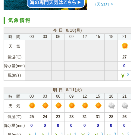
（天なび）>
気象情報
今 日 8/10(月)
時 間
00
03
06
09
12
15
18
21
天 気
気温(℃)
27
降水量(mm)
0
2
風(m/s)
明 日 8/11(火)
時 間
00
03
06
09
12
15
18
21
天 気
気温(℃)
25
24
23
28
31
31
28
26
降水量(mm)
0
0
0
0
0
0
0
0
1
1
1
1
2
3
3
2
風(m/s)