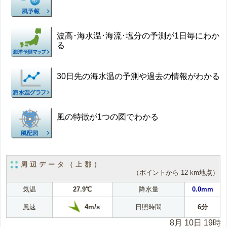
波高･海水温･海流･塩分の予測が1日毎にわか
る
30日先の海水温の予測や過去の情報がわかる
風の特徴が1つの図でわかる
周辺データ（上郡）
（ポイントから 12 km地点）
気温
27.9℃
降水量
0.0mm
4m/s
風速
日照時間
6分
8月 10日 19時