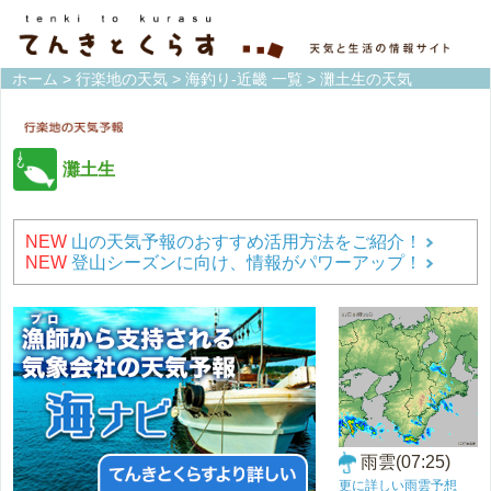
ホーム
>
行楽地の天気
>
海釣り-近畿 一覧
> 灘土生の天気
灘土生
NEW
山の天気予報のおすすめ活用方法をご紹介！
NEW
登山シーズンに向け、情報がパワーアップ！
雨雲(07:25)
更に詳しい雨雲予想