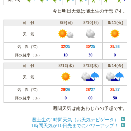
今日明日天気は灘土生の予想です。
日 付
8/9(日)
8/10(月)
8/11(火)
天 気
気 温（℃）
32
/
25
30
/
25
29
/
26
降水確率（％）
10
30
0
日 付
8/12(水)
8/13(木)
8/14(金)
天 気
気 温（℃）
29
/
26
28
/
27
29
/
27
降水確率（％）
0
60
50
週間天気は南あわじ市の予想です。
灘土生の1時間天気（お天気ナビゲータ）
1時間天気が10日先までにパワーアップ！