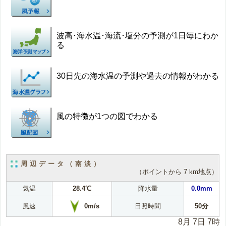
波高･海水温･海流･塩分の予測が1日毎にわか
る
30日先の海水温の予測や過去の情報がわかる
風の特徴が1つの図でわかる
周辺データ（南淡）
（ポイントから 7 km地点）
気温
28.4℃
降水量
0.0mm
0m/s
風速
日照時間
50分
8月 7日 7時