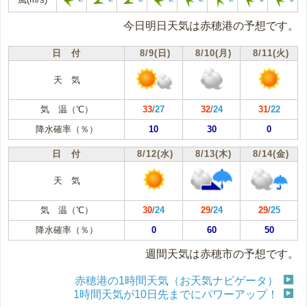
今日明日天気は赤穂港の予想です。
日 付
8/9(日)
8/10(月)
8/11(火)
天 気
気 温（℃）
33
/
27
32
/
24
31
/
22
降水確率（％）
10
30
0
日 付
8/12(水)
8/13(木)
8/14(金)
天 気
気 温（℃）
30
/
24
29
/
24
29
/
25
降水確率（％）
0
60
50
週間天気は赤穂市の予想です。
赤穂港の1時間天気（お天気ナビゲータ）
1時間天気が10日先までにパワーアップ！