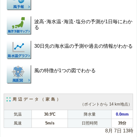
波高･海水温･海流･塩分の予測が1日毎にわか
る
30日先の海水温の予測や過去の情報がわかる
風の特徴が1つの図でわかる
周辺データ（家島）
（ポイントから 14 km地点）
気温
30.9℃
降水量
0.0mm
風速
5m/s
日照時間
39分
8月 7日 13時