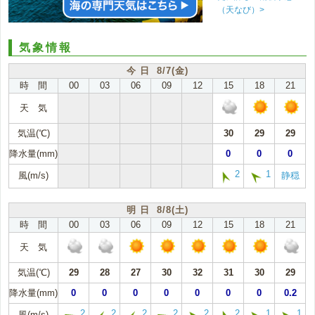
（天なび）>
気象情報
今 日 8/7(金)
時 間
00
03
06
09
12
15
18
21
天 気
気温(℃)
30
29
29
降水量(mm)
0
0
0
2
1
風(m/s)
静穏
明 日 8/8(土)
時 間
00
03
06
09
12
15
18
21
天 気
気温(℃)
29
28
27
30
32
31
30
29
降水量(mm)
0
0
0
0
0
0
0
0.2
2
2
2
2
2
2
1
1
風(m/s)