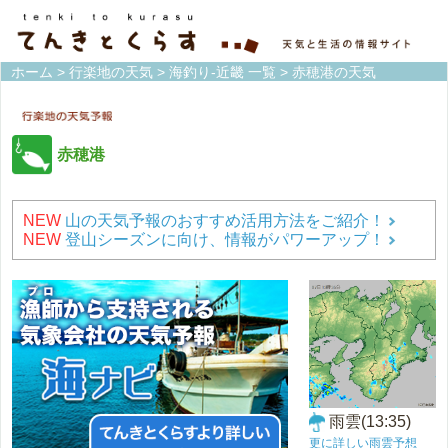
ホーム
>
行楽地の天気
>
海釣り-近畿 一覧
> 赤穂港の天気
赤穂港
NEW
山の天気予報のおすすめ活用方法をご紹介！
NEW
登山シーズンに向け、情報がパワーアップ！
雨雲(13:35)
更に詳しい雨雲予想