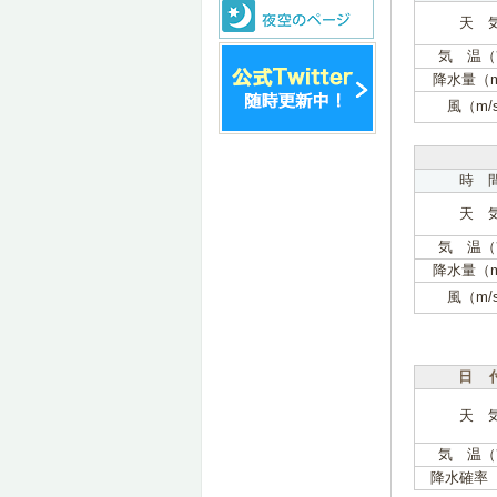
天 
気 温（
降水量（
風（m/
時 
天 
気 温（
降水量（
風（m/
日 
天 
気 温（
降水確率