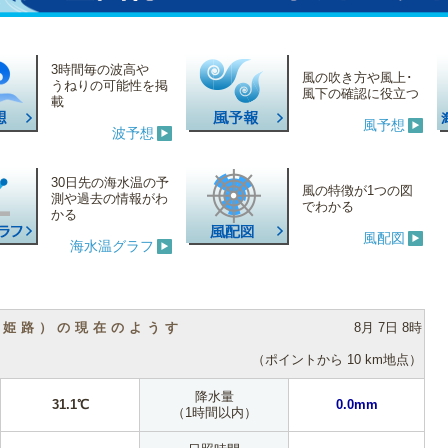
3時間毎の波高や
風の吹き方や風上･
うねりの可能性を掲
風下の確認に役立つ
載
風予想
波予想
30日先の海水温の予
風の特徴が1つの図
測や過去の情報がわ
でわかる
かる
風配図
海水温グラフ
（姫路）の現在のようす
8月 7日 8時
（ポイントから 10 km地点）
降水量
31.1℃
0.0mm
（1時間以内）