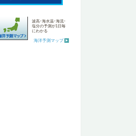
波高･海水温･海流･
塩分の予測が1日毎
にわかる
海洋予測マップ