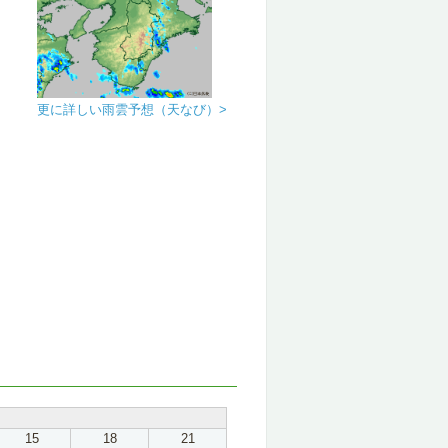
更に詳しい雨雲予想（天なび）>
15
18
21