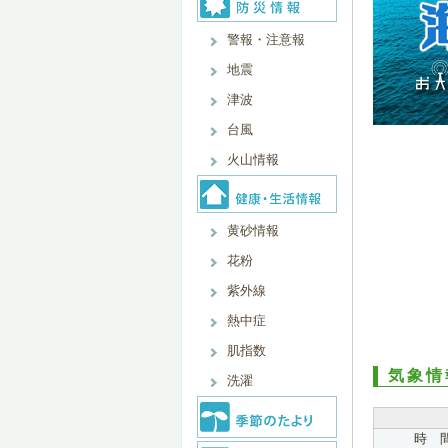
警報・注意報
地震
津波
台風
火山情報
黄砂情報
花粉
紫外線
熱中症
肌指数
気象情
洗濯
時 