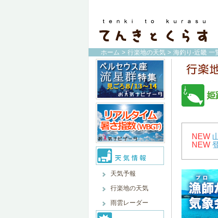
ホーム
>
行楽地の天気
>
海釣り-近畿 一
姫
NEW
NEW
天気予報
行楽地の天気
雨雲レーダー