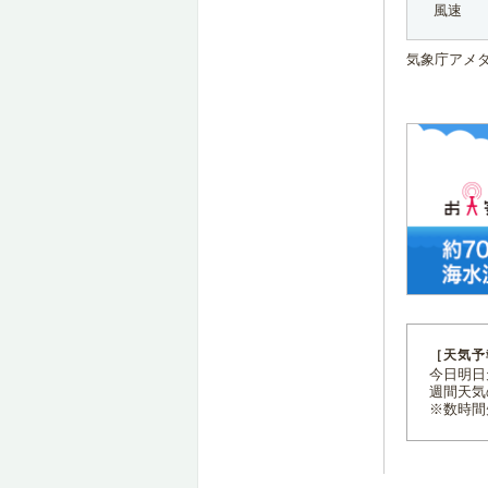
風速
気象庁アメ
［天気予
今日明日天
週間天気
※数時間