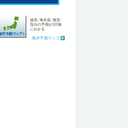
波高･海水温･海流･
塩分の予測が1日毎
にわかる
海洋予測マップ