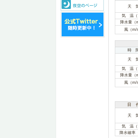
天 
気 温（
降水量（
風（m/
時 
天 
気 温（
降水量（
風（m/
日 
天 
気 温（
降水確率