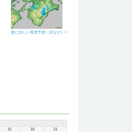
更に詳しい雨雲予想（天なび）>
15
18
21