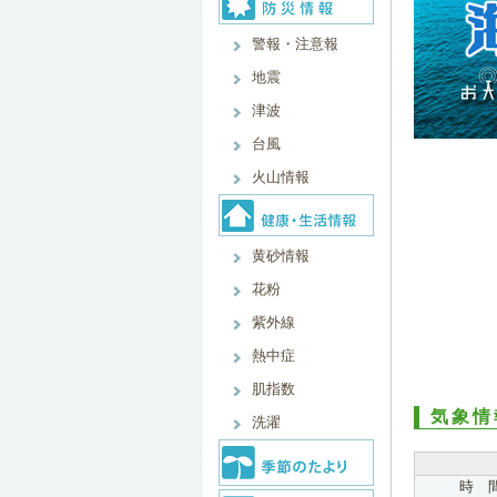
警報・注意報
地震
津波
台風
火山情報
黄砂情報
花粉
紫外線
熱中症
肌指数
気象情
洗濯
時 