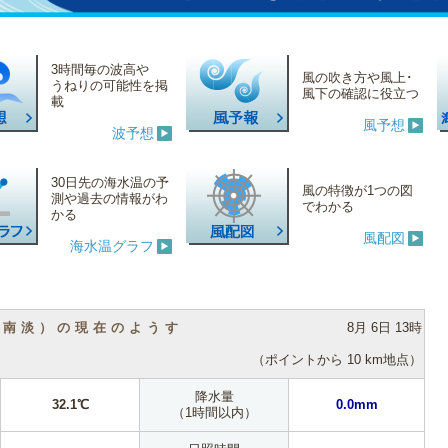
3時間毎の波高や
風の吹き方や風上･
うねりの可能性を掲
風下の確認に役立つ
載
風予想
波予想
30日先の海水温の予
風の特徴が1つの図
測や過去の情報がわ
でわかる
かる
風配図
海水温グラフ
（南淡）の現在のようす
8月 6日 13時
（ポイントから 10 km地点）
降水量
32.1℃
0.0mm
（1時間以内）