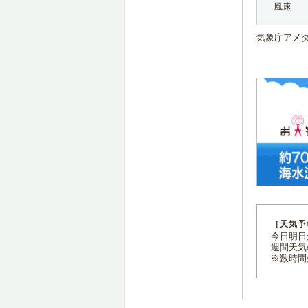
風速
気象庁アメ
［天気予
今日明日天
週間天気
※数時間