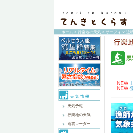
ホーム
>
行楽地の天気
>
サーフィン-近畿
黒
NEW
NEW
天気予報
行楽地の天気
雨雲レーダー