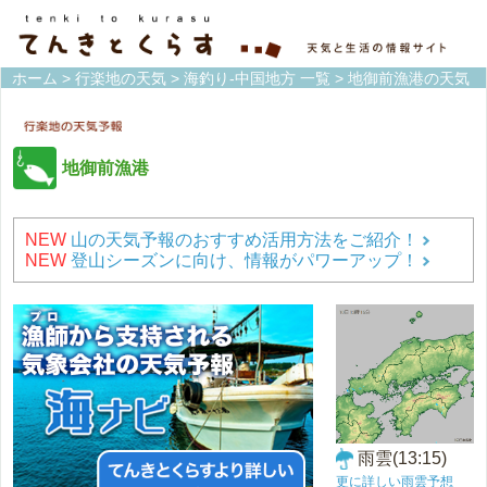
ホーム
>
行楽地の天気
>
海釣り-中国地方 一覧
> 地御前漁港の天気
地御前漁港
NEW
山の天気予報のおすすめ活用方法をご紹介！
NEW
登山シーズンに向け、情報がパワーアップ！
雨雲(13:15)
更に詳しい雨雲予想