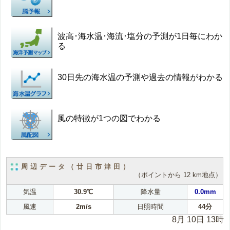
波高･海水温･海流･塩分の予測が1日毎にわか
る
30日先の海水温の予測や過去の情報がわかる
風の特徴が1つの図でわかる
周辺データ（廿日市津田）
（ポイントから 12 km地点）
気温
30.9℃
降水量
0.0mm
風速
2m/s
日照時間
44分
8月 10日 13時