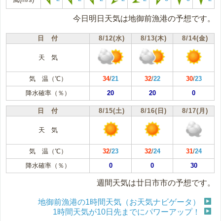
今日明日天気は地御前漁港の予想です。
日 付
8/12(水)
8/13(木)
8/14(金)
天 気
気 温（℃）
34
/
21
32
/
22
30
/
23
降水確率（％）
20
20
0
日 付
8/15(土)
8/16(日)
8/17(月)
天 気
気 温（℃）
32
/
23
32
/
24
31
/
24
降水確率（％）
0
0
30
週間天気は廿日市市の予想です。
地御前漁港の1時間天気（お天気ナビゲータ）
1時間天気が10日先までにパワーアップ！