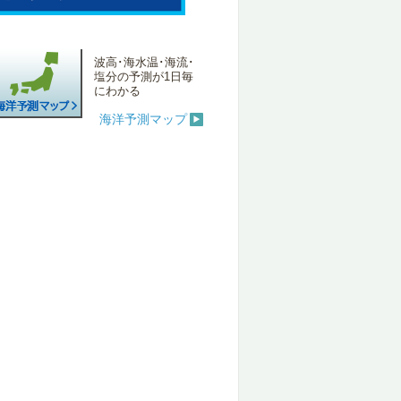
波高･海水温･海流･
塩分の予測が1日毎
にわかる
海洋予測マップ