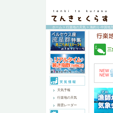
ホーム
>
行楽地の天気
>
海釣り-中国地方
三
NEW
NEW
天気予報
行楽地の天気
雨雲レーダー