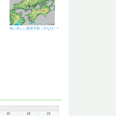
更に詳しい雨雲予想（天なび）>
15
18
21