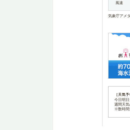
風速
気象庁アメ
［天気予
今日明日天
週間天気
※数時間