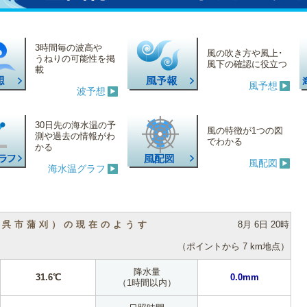
3時間毎の波高や
風の吹き方や風上･
うねりの可能性を掲
風下の確認に役立つ
載
風予想
波予想
30日先の海水温の予
風の特徴が1つの図
測や過去の情報がわ
でわかる
かる
風配図
海水温グラフ
（呉市蒲刈）の現在のようす
8月 6日 20時
（ポイントから 7 km地点）
降水量
31.6℃
0.0mm
（1時間以内）