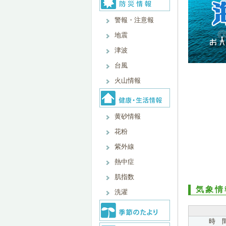
警報・注意報
地震
津波
台風
火山情報
黄砂情報
花粉
紫外線
熱中症
肌指数
気象情
洗濯
時 