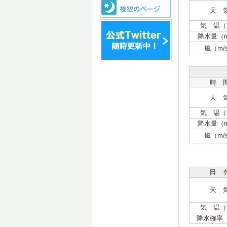
天 
気 温（
降水量（
風（m/
時 
天 
気 温（
降水量（
風（m/
日 
天 
気 温（
降水確率