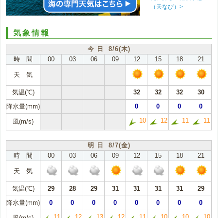
（天なび）>
気象情報
今 日 8/6(木)
時 間
00
03
06
09
12
15
18
21
天 気
気温(℃)
32
32
32
30
降水量(mm)
0
0
0
0
10
12
11
11
風(m/s)
明 日 8/7(金)
時 間
00
03
06
09
12
15
18
21
天 気
気温(℃)
29
28
29
31
31
31
31
29
降水量(mm)
0
0
0
0
0
0
0
0
11
12
13
12
11
10
10
10
風(m/s)