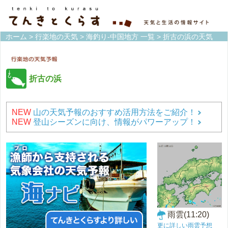
ホーム
>
行楽地の天気
>
海釣り-中国地方 一覧
> 折古の浜の天気
折古の浜
NEW
山の天気予報のおすすめ活用方法をご紹介！
NEW
登山シーズンに向け、情報がパワーアップ！
雨雲(11:20)
更に詳しい雨雲予想