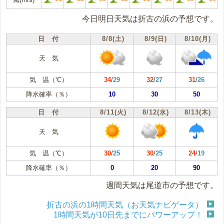
今日明日天気は折古の浜の予想です。
日 付
8/8(土)
8/9(日)
8/10(月)
天 気
気 温（℃）
34
/
29
32
/
27
31
/
26
降水確率（％）
10
30
50
日 付
8/11(火)
8/12(水)
8/13(木)
天 気
気 温（℃）
30
/
25
30
/
25
24
/
19
降水確率（％）
0
20
90
週間天気は尾道市の予想です。
折古の浜の1時間天気（お天気ナビゲータ）
1時間天気が10日先までにパワーアップ！