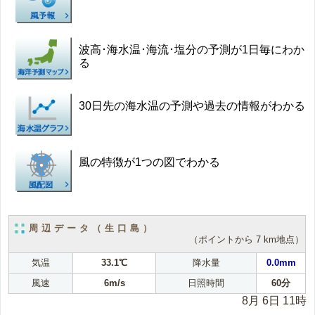
波高･海水温･海流･塩分の予測が1日毎にわか
る
30日先の海水温の予測や過去の情報がわかる
風の特徴が1つの図でわかる
周辺データ（生口島）
（ポイントから 7 km地点）
気温
33.1℃
降水量
0.0mm
風速
6m/s
日照時間
60分
8月 6日 11時