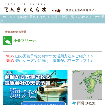
ホーム
>
行楽地の天気
>
海釣り-九州・沖縄 一覧
> 小倉マリーナの天
気
小倉マリーナ
NEW
山の天気予報のおすすめ活用方法をご紹介！
NEW
登山シーズンに向け、情報がパワーアップ！
雨雲(04:20)