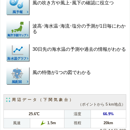
風の吹き方や風上･風下の確認に役立つ
波高･海水温･海流･塩分の予測が1日毎にわか
る
30日先の海水温の予測や過去の情報がわかる
風の特徴が1つの図でわかる
周辺データ（下関気象台）
（ポイントから 5 km地点）
25.6℃
湿度
66.9%
風速
視程
20km
1.5m