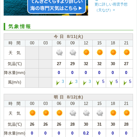
更に詳しい雨雲予想
（天なび）>
気象情報
今 日 8/11(火)
時 間
00
03
06
09
12
15
18
21
天 気
気温(℃)
27
29
32
32
30
27
降水量(mm)
0
0
0
0
0
0
3
3
3
5
5
5
風(m/s)
明 日 8/12(水)
時 間
00
03
06
09
12
15
18
21
天 気
気温(℃)
26
26
26
28
30
31
30
28
降水量(mm)
0
0
0
0
0.2
0
0
0