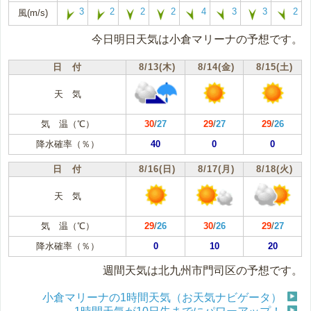
3
2
2
2
4
3
3
2
風(m/s)
今日明日天気は小倉マリーナの予想です。
日 付
8/13(木)
8/14(金)
8/15(土)
天 気
気 温（℃）
30
/
27
29
/
27
29
/
26
降水確率（％）
40
0
0
日 付
8/16(日)
8/17(月)
8/18(火)
天 気
気 温（℃）
29
/
26
30
/
26
29
/
27
降水確率（％）
0
10
20
週間天気は北九州市門司区の予想です。
小倉マリーナの1時間天気（お天気ナビゲータ）