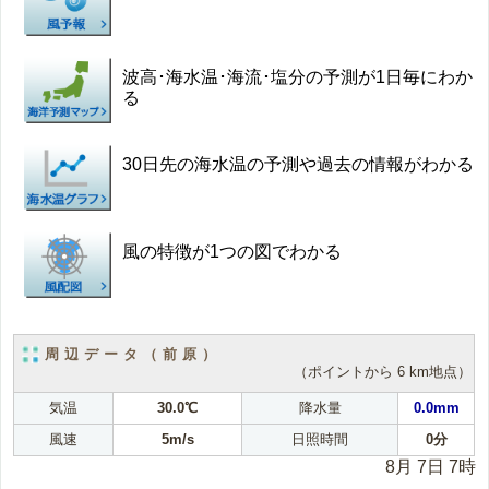
波高･海水温･海流･塩分の予測が1日毎にわか
る
30日先の海水温の予測や過去の情報がわかる
風の特徴が1つの図でわかる
周辺データ（前原）
（ポイントから 6 km地点）
気温
30.0℃
降水量
0.0mm
風速
5m/s
日照時間
0分
8月 7日 7時