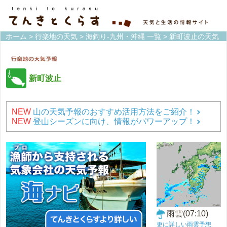
ホーム
>
行楽地の天気
>
海釣り-九州・沖縄 一覧
> 新町波止の天気
新町波止
NEW
山の天気予報のおすすめ活用方法をご紹介！
NEW
登山シーズンに向け、情報がパワーアップ！
雨雲(07:10)
更に詳しい雨雲予想