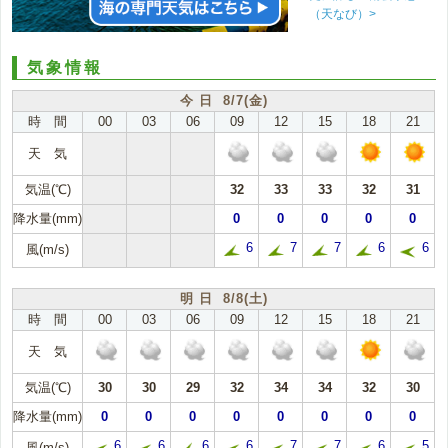
（天なび）>
気象情報
今 日 8/7(金)
時 間
00
03
06
09
12
15
18
21
天 気
気温(℃)
32
33
33
32
31
降水量(mm)
0
0
0
0
0
6
7
7
6
6
風(m/s)
明 日 8/8(土)
時 間
00
03
06
09
12
15
18
21
天 気
気温(℃)
30
30
29
32
34
34
32
30
降水量(mm)
0
0
0
0
0
0
0
0
6
6
6
6
7
7
6
5
風(m/s)