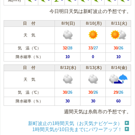
今日明日天気は新町波止の予想です。
日 付
8/9(日)
8/10(月)
8/11(火)
天 気
気 温（℃）
32
/
28
33
/
27
30
/
26
降水確率（％）
10
0
10
日 付
8/12(水)
8/13(木)
8/14(金)
天 気
気 温（℃）
30
/
26
30
/
26
29
/
26
降水確率（％）
30
30
60
週間天気は糸島市の予想です。
新町波止の1時間天気（お天気ナビゲータ）
1時間天気が10日先までにパワーアップ！