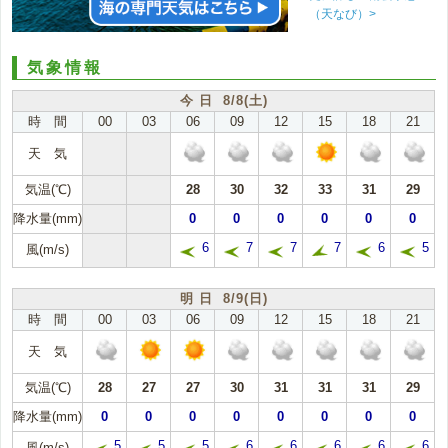
（天なび）>
気象情報
今 日 8/8(土)
時 間
00
03
06
09
12
15
18
21
天 気
気温(℃)
28
30
32
33
31
29
降水量(mm)
0
0
0
0
0
0
6
7
7
7
6
5
風(m/s)
明 日 8/9(日)
時 間
00
03
06
09
12
15
18
21
天 気
気温(℃)
28
27
27
30
31
31
31
29
降水量(mm)
0
0
0
0
0
0
0
0
5
5
5
6
6
6
6
6
風(m/s)