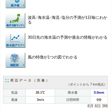
波高･海水温･海流･塩分の予測が1日毎にわか
る
30日先の海水温の予測や過去の情報がわかる
風の特徴が1つの図でわかる
周辺データ（宗像）
（ポイントから 7 km地点）
気温
28.1℃
降水量
0.0mm
風速
3m/s
日照時間
0分
8月 8日 3時