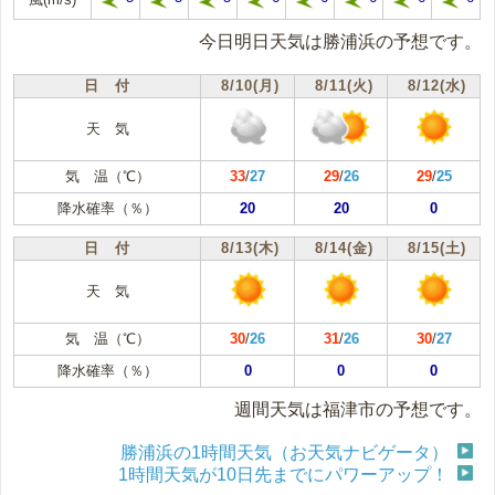
今日明日天気は勝浦浜の予想です。
日 付
8/10(月)
8/11(火)
8/12(水)
天 気
気 温（℃）
33
/
27
29
/
26
29
/
25
降水確率（％）
20
20
0
日 付
8/13(木)
8/14(金)
8/15(土)
天 気
気 温（℃）
30
/
26
31
/
26
30
/
27
降水確率（％）
0
0
0
週間天気は福津市の予想です。
勝浦浜の1時間天気（お天気ナビゲータ）
1時間天気が10日先までにパワーアップ！