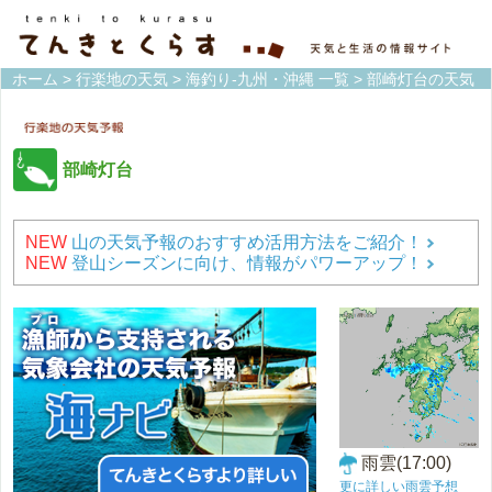
ホーム
>
行楽地の天気
>
海釣り-九州・沖縄 一覧
> 部崎灯台の天気
部崎灯台
NEW
山の天気予報のおすすめ活用方法をご紹介！
NEW
登山シーズンに向け、情報がパワーアップ！
雨雲(17:00)
更に詳しい雨雲予想