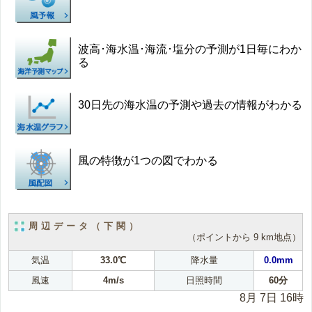
波高･海水温･海流･塩分の予測が1日毎にわか
る
30日先の海水温の予測や過去の情報がわかる
風の特徴が1つの図でわかる
周辺データ（下関）
（ポイントから 9 km地点）
気温
33.0℃
降水量
0.0mm
風速
4m/s
日照時間
60分
8月 7日 16時