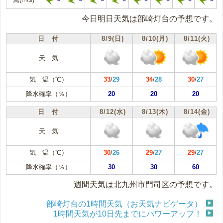
今日明日天気は部崎灯台の予想です。
日 付
8/9(日)
8/10(月)
8/11(火)
天 気
気 温（℃）
33
/
29
34
/
28
30
/
27
降水確率（％）
20
20
20
日 付
8/12(水)
8/13(木)
8/14(金)
天 気
気 温（℃）
30
/
26
29
/
27
29
/
27
降水確率（％）
30
30
60
週間天気は北九州市門司区の予想です。
部崎灯台の1時間天気（お天気ナビゲータ）
1時間天気が10日先までにパワーアップ！