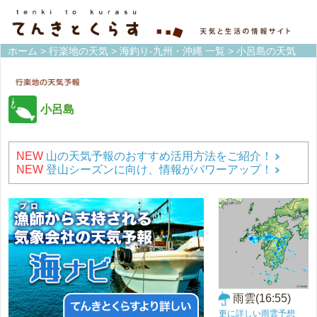
ホーム
>
行楽地の天気
>
海釣り-九州・沖縄 一覧
> 小呂島の天気
小呂島
NEW
山の天気予報のおすすめ活用方法をご紹介！
NEW
登山シーズンに向け、情報がパワーアップ！
雨雲(16:55)
更に詳しい雨雲予想