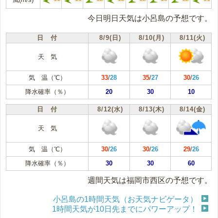
今日明日天気は小呂島の予想です。
日 付
8/9(日)
8/10(月)
8/11(火)
天 気
気 温（℃）
33
/
28
35
/
27
30
/
26
降水確率（％）
20
30
10
日 付
8/12(水)
8/13(木)
8/14(金)
天 気
気 温（℃）
30
/
26
30
/
26
29
/
26
降水確率（％）
30
30
60
週間天気は福岡市西区の予想です。
小呂島の1時間天気（お天気ナビゲータ）
1時間天気が10日先までにパワーアップ！