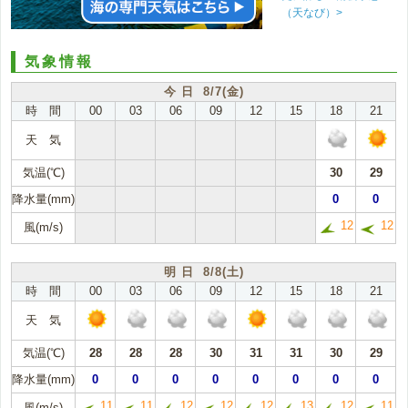
（天なび）>
気象情報
今 日 8/7(金)
時 間
00
03
06
09
12
15
18
21
天 気
気温(℃)
30
29
降水量(mm)
0
0
12
12
風(m/s)
明 日 8/8(土)
時 間
00
03
06
09
12
15
18
21
天 気
気温(℃)
28
28
28
30
31
31
30
29
降水量(mm)
0
0
0
0
0
0
0
0
11
11
12
12
12
13
12
11
風(m/s)