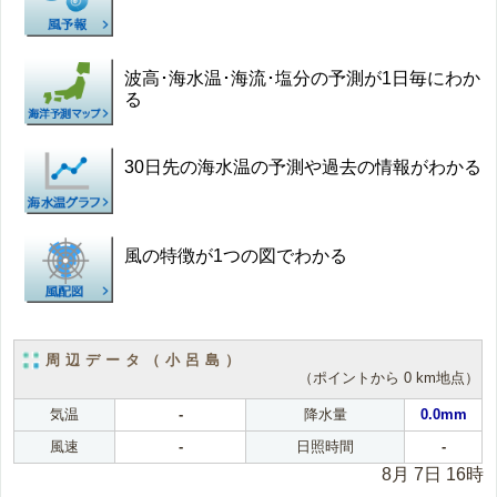
波高･海水温･海流･塩分の予測が1日毎にわか
る
30日先の海水温の予測や過去の情報がわかる
風の特徴が1つの図でわかる
周辺データ（小呂島）
（ポイントから 0 km地点）
気温
-
降水量
0.0mm
風速
-
日照時間
-
8月 7日 16時