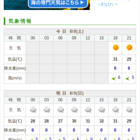
（天なび）>
気象情報
今 日 8/8(土)
時 間
00
03
06
09
12
15
18
21
天 気
気温(℃)
31
29
降水量(mm)
0
0
6
5
風(m/s)
明 日 8/9(日)
時 間
00
03
06
09
12
15
18
21
天 気
気温(℃)
28
28
27
30
31
32
31
29
降水量(mm)
0
0
0
0
0
0
0
0
5
5
5
6
6
6
6
5
風(m/s)