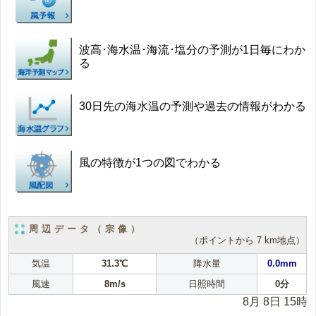
波高･海水温･海流･塩分の予測が1日毎にわか
る
30日先の海水温の予測や過去の情報がわかる
風の特徴が1つの図でわかる
周辺データ（宗像）
（ポイントから 7 km地点）
気温
31.3℃
降水量
0.0mm
風速
8m/s
日照時間
0分
8月 8日 15時