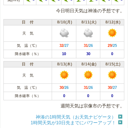
今日明日天気は神湊の予想です。
日 付
8/10(月)
8/11(火)
8/12(水)
天 気
気 温（℃）
32
/
27
31
/
26
29
/
25
降水確率（％）
10
30
0
日 付
8/13(木)
8/14(金)
8/15(土)
天 気
気 温（℃）
30
/
26
31
/
26
30
/
27
降水確率（％）
0
0
0
週間天気は宗像市の予想です。
神湊の1時間天気（お天気ナビゲータ）
1時間天気が10日先までにパワーアップ！