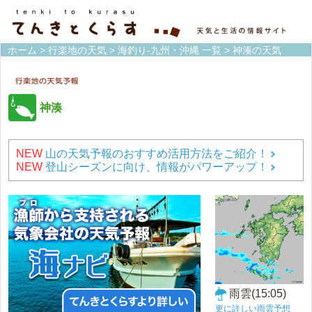
ホーム
>
行楽地の天気
>
海釣り-九州・沖縄 一覧
> 神湊の天気
神湊
NEW
山の天気予報のおすすめ活用方法をご紹介！
NEW
登山シーズンに向け、情報がパワーアップ！
雨雲(15:05)
更に詳しい雨雲予想