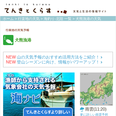
ホーム
>
行楽地の天気
>
海釣り-北陸 一覧
> 犬熊漁港の天気
犬熊漁港
NEW
山の天気予報のおすすめ活用方法をご紹介！
NEW
登山シーズンに向け、情報がパワーアップ！
雨雲(11:20)
更に詳しい雨雲予想