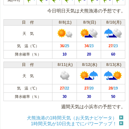
今日明日天気は犬熊漁港の予想です。
日 付
8/8(土)
8/9(日)
8/10(月)
天 気
気 温（℃）
36
/
25
34
/
23
27
/
23
降水確率（％）
10
20
60
日 付
8/11(火)
8/12(水)
8/13(木)
天 気
気 温（℃）
27
/
22
27
/
20
28
/
19
降水確率（％）
30
30
50
週間天気は小浜市の予想です。
犬熊漁港の1時間天気（お天気ナビゲータ）
1時間天気が10日先までにパワーアップ！