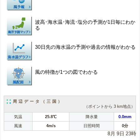
波高･海水温･海流･塩分の予測が1日毎にわか
る
30日先の海水温の予測や過去の情報がわかる
風の特徴が1つの図でわかる
周辺データ（三国）
（ポイントから 3 km地点）
気温
25.8℃
降水量
0.0mm
風速
4m/s
日照時間
0分
8月 9日 23時