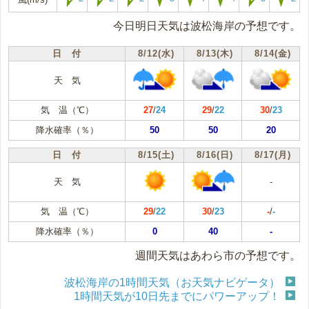
今日明日天気は波松海岸の予想です。
日 付
8/12(水)
8/13(木)
8/14(金)
天 気
気 温（℃）
27
/
24
29
/
22
30
/
23
降水確率（％）
50
50
20
日 付
8/15(土)
8/16(日)
8/17(月)
天 気
-
気 温（℃）
29
/
22
30
/
23
-
/
-
降水確率（％）
0
40
-
週間天気はあわら市の予想です。
波松海岸の1時間天気（お天気ナビゲータ）
1時間天気が10日先までにパワーアップ！