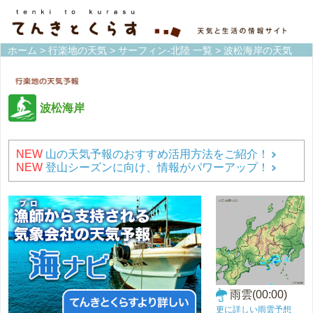
ホーム
>
行楽地の天気
>
サーフィン-北陸 一覧
> 波松海岸の天気
波松海岸
NEW
山の天気予報のおすすめ活用方法をご紹介！
NEW
登山シーズンに向け、情報がパワーアップ！
雨雲(00:00)
更に詳しい雨雲予想