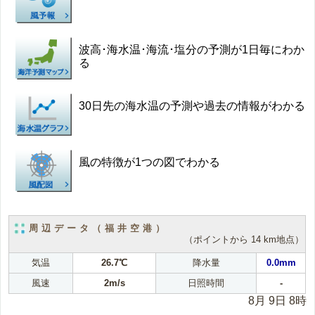
波高･海水温･海流･塩分の予測が1日毎にわか
る
30日先の海水温の予測や過去の情報がわかる
風の特徴が1つの図でわかる
周辺データ（福井空港）
（ポイントから 14 km地点）
気温
26.7℃
降水量
0.0mm
風速
2m/s
日照時間
-
8月 9日 8時