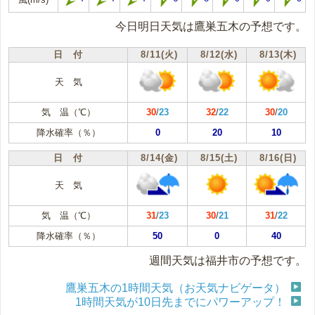
今日明日天気は鷹巣五木の予想です。
日 付
8/11(火)
8/12(水)
8/13(木)
天 気
気 温（℃）
30
/
23
32
/
22
30
/
20
降水確率（％）
0
20
10
日 付
8/14(金)
8/15(土)
8/16(日)
天 気
気 温（℃）
31
/
23
30
/
21
31
/
22
降水確率（％）
50
0
40
週間天気は福井市の予想です。
鷹巣五木の1時間天気（お天気ナビゲータ）
1時間天気が10日先までにパワーアップ！