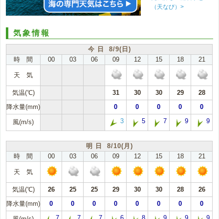
（天なび）>
気象情報
今 日 8/9(日)
時 間
00
03
06
09
12
15
18
21
天 気
気温(℃)
31
30
30
29
28
降水量(mm)
0
0
0
0
0
3
5
7
9
9
風(m/s)
明 日 8/10(月)
時 間
00
03
06
09
12
15
18
21
天 気
気温(℃)
26
25
25
29
30
30
28
26
降水量(mm)
0
0
0
0
0
0
0
0
7
7
7
6
8
9
9
9
風(m/s)