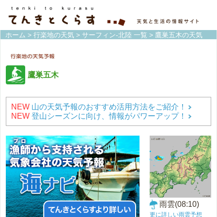
ホーム
>
行楽地の天気
>
サーフィン-北陸 一覧
> 鷹巣五木の天気
鷹巣五木
NEW
山の天気予報のおすすめ活用方法をご紹介！
NEW
登山シーズンに向け、情報がパワーアップ！
雨雲(08:10)
更に詳しい雨雲予想