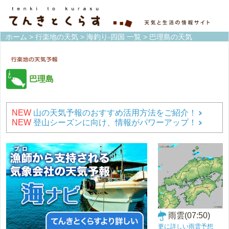
ホーム
>
行楽地の天気
>
海釣り-四国 一覧
> 巴理島の天気
巴理島
NEW
山の天気予報のおすすめ活用方法をご紹介！
NEW
登山シーズンに向け、情報がパワーアップ！
雨雲(07:50)
更に詳しい雨雲予想