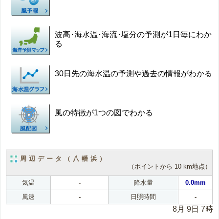
波高･海水温･海流･塩分の予測が1日毎にわか
る
30日先の海水温の予測や過去の情報がわかる
風の特徴が1つの図でわかる
周辺データ（八幡浜）
（ポイントから 10 km地点）
気温
-
降水量
0.0mm
風速
-
日照時間
-
8月 9日 7時