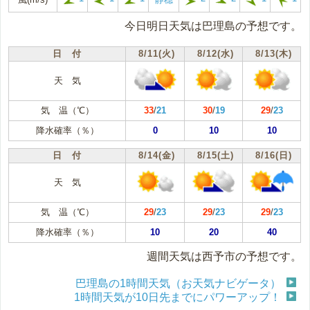
今日明日天気は巴理島の予想です。
日 付
8/11(火)
8/12(水)
8/13(木)
天 気
気 温（℃）
33
/
21
30
/
19
29
/
23
降水確率（％）
0
10
10
日 付
8/14(金)
8/15(土)
8/16(日)
天 気
気 温（℃）
29
/
23
29
/
23
29
/
23
降水確率（％）
10
20
40
週間天気は西予市の予想です。
巴理島の1時間天気（お天気ナビゲータ）
1時間天気が10日先までにパワーアップ！