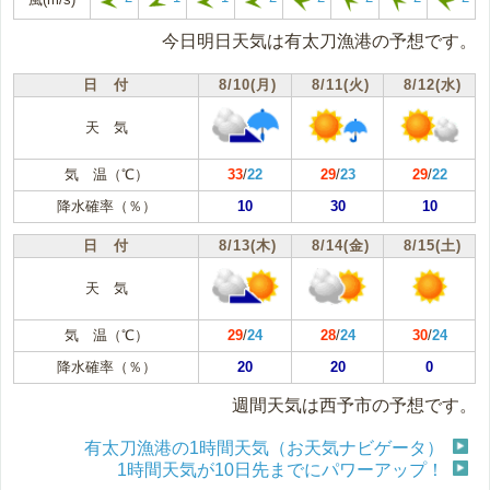
今日明日天気は有太刀漁港の予想です。
日 付
8/10(月)
8/11(火)
8/12(水)
天 気
気 温（℃）
33
/
22
29
/
23
29
/
22
降水確率（％）
10
30
10
日 付
8/13(木)
8/14(金)
8/15(土)
天 気
気 温（℃）
29
/
24
28
/
24
30
/
24
降水確率（％）
20
20
0
週間天気は西予市の予想です。
有太刀漁港の1時間天気（お天気ナビゲータ）
1時間天気が10日先までにパワーアップ！