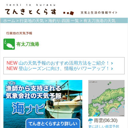
ホーム
>
行楽地の天気
>
海釣り-四国 一覧
> 有太刀漁港の天気
有太刀漁港
NEW
山の天気予報のおすすめ活用方法をご紹介！
NEW
登山シーズンに向け、情報がパワーアップ！
雨雲(06:30)
更に詳しい雨雲予想