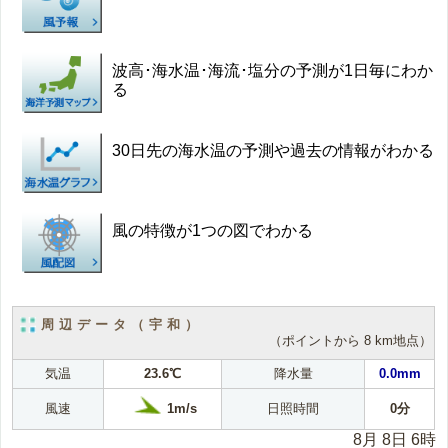
波高･海水温･海流･塩分の予測が1日毎にわか
る
30日先の海水温の予測や過去の情報がわかる
風の特徴が1つの図でわかる
周辺データ（宇和）
（ポイントから 8 km地点）
気温
23.6℃
降水量
0.0mm
1m/s
風速
日照時間
0分
8月 8日 6時