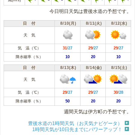
今日明日天気は豊後水道の予想です。
日 付
8/10(月)
8/11(火)
8/12(水)
天 気
気 温（℃）
31
/
27
29
/
27
29
/
27
降水確率（％）
10
20
10
日 付
8/13(木)
8/14(金)
8/15(土)
天 気
気 温（℃）
29
/
27
29
/
27
30
/
28
降水確率（％）
50
20
20
週間天気は伊方町の予想です。
豊後水道の1時間天気（お天気ナビゲータ）
1時間天気が10日先までにパワーアップ！