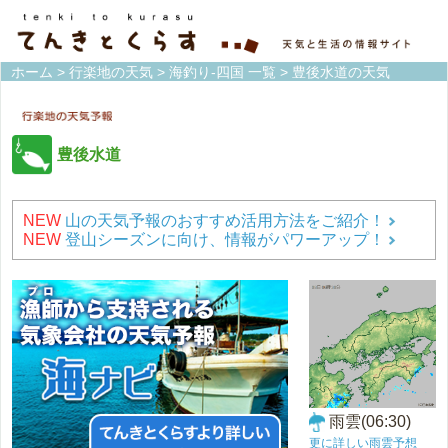
ホーム
>
行楽地の天気
>
海釣り-四国 一覧
> 豊後水道の天気
豊後水道
NEW
山の天気予報のおすすめ活用方法をご紹介！
NEW
登山シーズンに向け、情報がパワーアップ！
雨雲(06:30)
更に詳しい雨雲予想