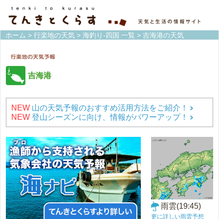
ホーム
>
行楽地の天気
>
海釣り-四国 一覧
> 吉海港の天気
吉海港
NEW
山の天気予報のおすすめ活用方法をご紹介！
NEW
登山シーズンに向け、情報がパワーアップ！
雨雲(19:45)
更に詳しい雨雲予想