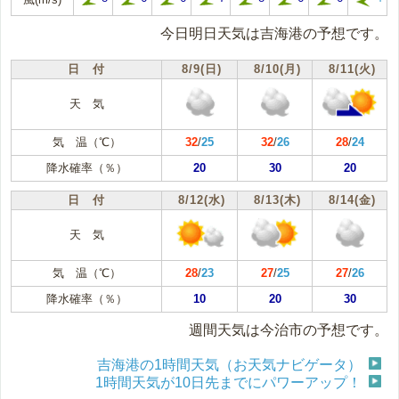
今日明日天気は吉海港の予想です。
日 付
8/9(日)
8/10(月)
8/11(火)
天 気
気 温（℃）
32
/
25
32
/
26
28
/
24
降水確率（％）
20
30
20
日 付
8/12(水)
8/13(木)
8/14(金)
天 気
気 温（℃）
28
/
23
27
/
25
27
/
26
降水確率（％）
10
20
30
週間天気は今治市の予想です。
吉海港の1時間天気（お天気ナビゲータ）
1時間天気が10日先までにパワーアップ！