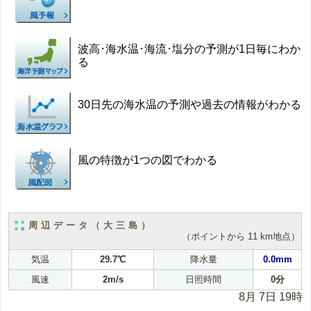
波高･海水温･海流･塩分の予測が1日毎にわか
る
30日先の海水温の予測や過去の情報がわかる
風の特徴が1つの図でわかる
周辺データ（大三島）
（ポイントから 11 km地点）
気温
29.7℃
降水量
0.0mm
風速
2m/s
日照時間
0分
8月 7日 19時