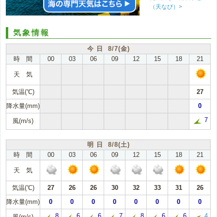
（天なび）>
気象情報
今 日 8/7(金)
時 間
00
03
06
09
12
15
18
21
天 気
気温(℃)
27
降水量(mm)
0
7
風(m/s)
明 日 8/8(土)
時 間
00
03
06
09
12
15
18
21
天 気
気温(℃)
27
26
26
30
32
33
31
26
降水量(mm)
0
0
0
0
0
0
0
0
8
6
6
7
8
6
6
4
風(m/s)