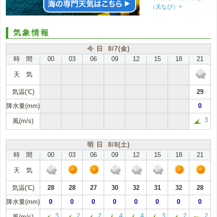
（天なび）>
気象情報
今 日 8/7(金)
時 間
00
03
06
09
12
15
18
21
天 気
気温(℃)
29
降水量(mm)
0
3
風(m/s)
明 日 8/8(土)
時 間
00
03
06
09
12
15
18
21
天 気
気温(℃)
28
28
27
30
32
31
32
28
降水量(mm)
0
0
0
0
0
0
0
0
3
2
2
4
4
3
2
2
風(m/s)