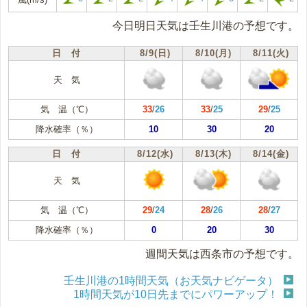
今日明日天気は壬生川港の予想です。
日 付
8/9(日)
8/10(月)
8/11(火)
天 気
気 温（℃）
33
/
26
33
/
25
29
/
25
降水確率（％）
10
30
20
日 付
8/12(水)
8/13(木)
8/14(金)
天 気
気 温（℃）
29
/
24
28
/
26
28
/
27
降水確率（％）
0
20
30
週間天気は西条市の予想です。
壬生川港の1時間天気（お天気ナビゲータ）
1時間天気が10日先までにパワーアップ！