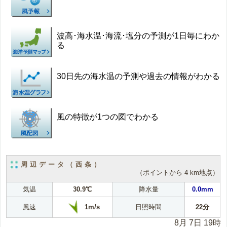
波高･海水温･海流･塩分の予測が1日毎にわか
る
30日先の海水温の予測や過去の情報がわかる
風の特徴が1つの図でわかる
周辺データ（西条）
（ポイントから 4 km地点）
気温
30.9℃
降水量
0.0mm
1m/s
風速
日照時間
22分
8月 7日 19時