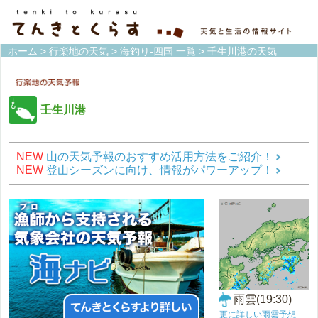
ホーム
>
行楽地の天気
>
海釣り-四国 一覧
> 壬生川港の天気
壬生川港
NEW
山の天気予報のおすすめ活用方法をご紹介！
NEW
登山シーズンに向け、情報がパワーアップ！
雨雲(19:30)
更に詳しい雨雲予想