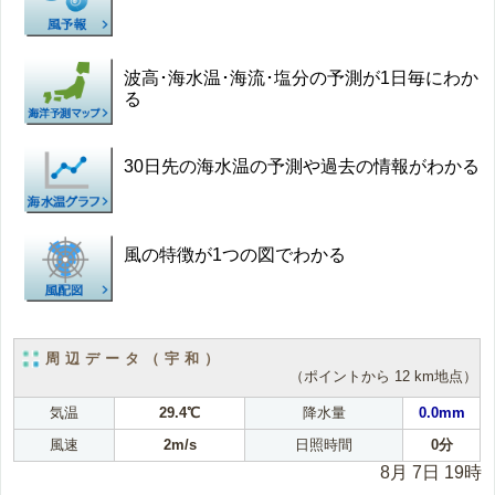
波高･海水温･海流･塩分の予測が1日毎にわか
る
30日先の海水温の予測や過去の情報がわかる
風の特徴が1つの図でわかる
周辺データ（宇和）
（ポイントから 12 km地点）
気温
29.4℃
降水量
0.0mm
風速
2m/s
日照時間
0分
8月 7日 19時