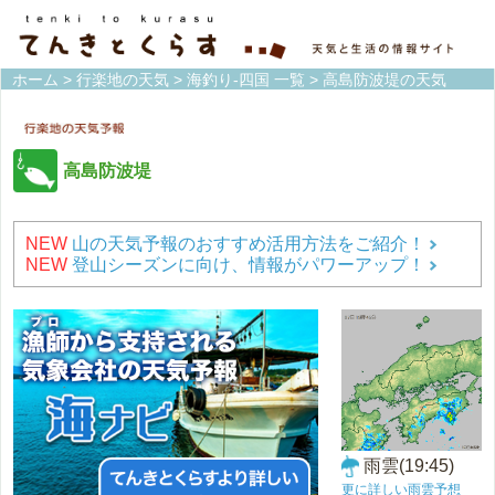
ホーム
>
行楽地の天気
>
海釣り-四国 一覧
> 高島防波堤の天気
高島防波堤
NEW
山の天気予報のおすすめ活用方法をご紹介！
NEW
登山シーズンに向け、情報がパワーアップ！
雨雲(19:45)
更に詳しい雨雲予想