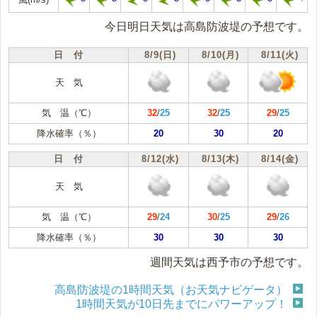
今日明日天気は高島防波堤の予想です。
日 付
8/9(日)
8/10(月)
8/11(火)
天 気
気 温（℃）
32
/
25
32
/
25
29
/
25
降水確率（％）
20
30
20
日 付
8/12(水)
8/13(木)
8/14(金)
天 気
気 温（℃）
29
/
24
30
/
25
29
/
26
降水確率（％）
30
30
30
週間天気は西予市の予想です。
高島防波堤の1時間天気（お天気ナビゲータ）
1時間天気が10日先までにパワーアップ！