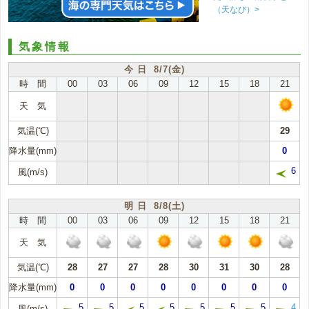
（天なび）>
気象情報
今 日 8/7(金)
時 間
00
03
06
09
12
15
18
21
天 気
気温(℃)
29
降水量(mm)
0
6
風(m/s)
明 日 8/8(土)
時 間
00
03
06
09
12
15
18
21
天 気
気温(℃)
28
27
27
28
30
31
30
28
降水量(mm)
0
0
0
0
0
0
0
0
5
5
5
5
5
5
5
4
風(m/s)