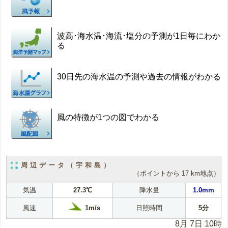
波高･海水温･海流･塩分の予測が1日毎にわか
る
30日先の海水温の予測や過去の情報がわかる
風の特徴が1つの図でわかる
周辺データ（宇和島）
（ポイントから 17 km地点）
気温
27.3℃
降水量
1.0mm
1m/s
風速
日照時間
5分
8月 7日 10時