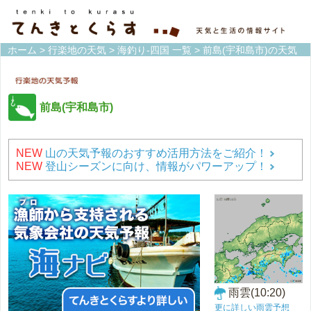
ホーム
>
行楽地の天気
>
海釣り-四国 一覧
> 前島(宇和島市)の天気
前島(宇和島市)
NEW
山の天気予報のおすすめ活用方法をご紹介！
NEW
登山シーズンに向け、情報がパワーアップ！
雨雲(10:20)
更に詳しい雨雲予想