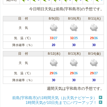
今日明日天気は前島(宇和島市)の予想です。
日 付
8/9(日)
8/10(月)
8/11(火)
天 気
気 温（℃）
33
/
27
32
/
25
29
/
26
降水確率（％）
20
30
30
日 付
8/12(水)
8/13(木)
8/14(金)
天 気
気 温（℃）
29
/
26
29
/
26
29
/
27
降水確率（％）
30
30
30
週間天気は宇和島市の予想です。
前島(宇和島市)の1時間天気（お天気ナビゲータ）
1時間天気が10日先までにパワーアップ！